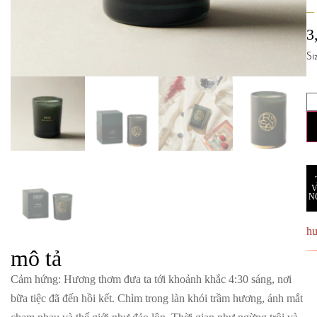
–
3
Si
N
h
mô tả
Cảm hứng
: Hương thơm đưa ta tới khoảnh khắc 4:30 sáng, nơi
bữa tiệc đã đến hồi kết. Chìm trong làn khói trầm hương, ánh mắt