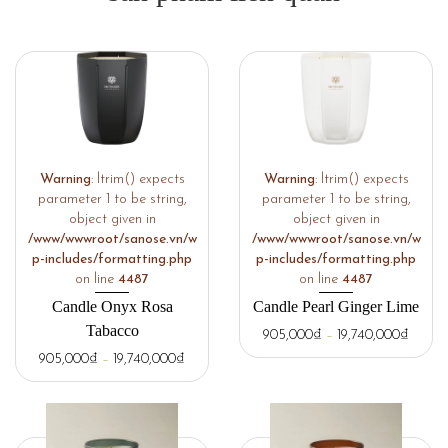
Warning
: ltrim() expects
Warning
: ltrim() expects
parameter 1 to be string,
parameter 1 to be string,
object given in
object given in
/www/wwwroot/sanose.vn/w
/www/wwwroot/sanose.vn/w
p-includes/formatting.php
p-includes/formatting.php
on line
4487
on line
4487
Candle Onyx Rosa
Candle Pearl Ginger Lime
Tabacco
905,000
₫
–
19,740,000
₫
905,000
₫
–
19,740,000
₫