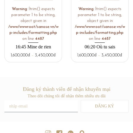
Warning
: ltrim() expects
Warning
: ltrim() expects
parameter 1 to be string,
parameter 1 to be string,
object given in
object given in
/www/wwwroot/sanose.vn/w
/www/wwwroot/sanose.vn/w
p-includes/formatting.php
p-includes/formatting.php
on line
4487
on line
4487
16:45 Mine de rien
06:20 Où tu sais
1,600,000
₫
–
3,450,000
₫
1,600,000
₫
–
3,450,000
₫
Đăng ký thành viên để nhận khuyến mại
Theo dõi chúng tôi để nhận thêm nhiều ưu đãi
ĐĂNG KÝ