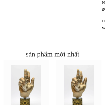
H
g
H
c
sản phẩm mới nhất