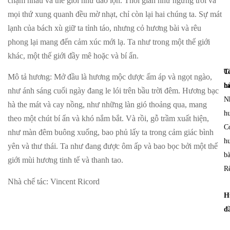
chạm nhau và thế giới như đảo lộn. Thời gian như ngừng trôi và
mọi thứ xung quanh đều mờ nhạt, chỉ còn lại hai chúng ta. Sự mát
lạnh của bách xù giữ ta tỉnh táo, nhưng cỏ hương bài và rêu
phong lại mang đến cảm xúc mới lạ. Ta như trong một thế giới
khác, một thế giới đầy mê hoặc và bí ẩn.
T
C
Mô tả hương
: Mở đầu là hương mộc dược ấm áp và ngọt ngào,
h
bá
như ánh sáng cuối ngày đang le lói trên bầu trời đêm. Hương bạc
N
hà the mát và cay nồng, như những làn gió thoảng qua, mang
h
theo một chút bí ẩn và khó nắm bắt. Và rồi, gỗ trầm xuất hiện,
C
như màn đêm buông xuống, bao phủ lấy ta trong cảm giác bình
h
yên và thư thái. Ta như đang được ôm ấp và bao bọc bởi một thế
bà
giới mùi hương tinh tế và thanh tao.
R
Nhà chế tác
: Vincent Ricord
H
đ