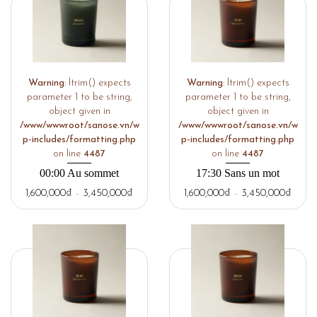
Warning
: ltrim() expects
Warning
: ltrim() expects
parameter 1 to be string,
parameter 1 to be string,
object given in
object given in
/www/wwwroot/sanose.vn/w
/www/wwwroot/sanose.vn/w
p-includes/formatting.php
p-includes/formatting.php
on line
4487
on line
4487
00:00 Au sommet
17:30 Sans un mot
1,600,000
₫
–
3,450,000
₫
1,600,000
₫
–
3,450,000
₫