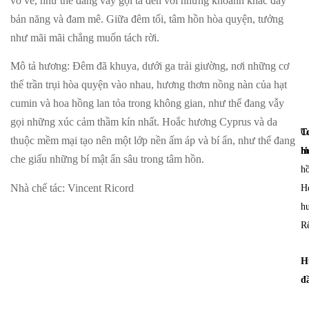
vỗ về, như thể đang vẫy gọi ta đến với những khoảnh khắc đầy
bản năng và đam mê. Giữa đêm tối, tâm hồn hòa quyện, tưởng
như mãi mãi chẳng muốn tách rời.
Mô tả hương
: Đêm đã khuya, dưới ga trải giường, nơi những cơ
thể trần trụi hòa quyện vào nhau, hương thơm nồng nàn của hạt
cumin và hoa hồng lan tỏa trong không gian, như thể đang vẫy
gọi những xúc cảm thầm kín nhất. Hoắc hương Cyprus và da
T
C
thuộc mềm mại tạo nên một lớp nền ấm áp và bí ẩn, như thể đang
h
H
che giấu những bí mật ẩn sâu trong tâm hồn.
h
Nhà chế tác
: Vincent Ricord
H
h
R
H
đ