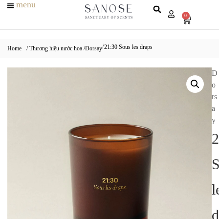
menu
0
21:30 Sous les draps
/
Home
/ Thương hiệu nước hoa /
Dorsay
D
o
rs
a
y
2
S
l
d