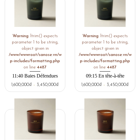
Warning
: ltrim() expects
Warning
: ltrim() expects
parameter 1 to be string,
parameter 1 to be string,
object given in
object given in
/www/wwwroot/sanose.vn/w
/www/wwwroot/sanose.vn/w
p-includes/formatting.php
p-includes/formatting.php
on line
4487
on line
4487
11:40 Baies Défendues
09:15 En tête-à-tête
1,600,000
₫
–
3,450,000
₫
1,600,000
₫
–
3,450,000
₫