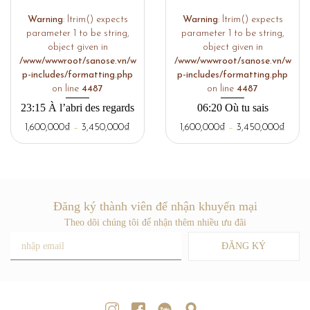
Warning
: ltrim() expects
Warning
: ltrim() expects
parameter 1 to be string,
parameter 1 to be string,
object given in
object given in
/www/wwwroot/sanose.vn/w
/www/wwwroot/sanose.vn/w
p-includes/formatting.php
p-includes/formatting.php
on line
4487
on line
4487
23:15 À l’abri des regards
06:20 Où tu sais
1,600,000
₫
–
3,450,000
₫
1,600,000
₫
–
3,450,000
₫
Đăng ký thành viên để nhận khuyến mại
Theo dõi chúng tôi để nhận thêm nhiều ưu đãi
ĐĂNG KÝ