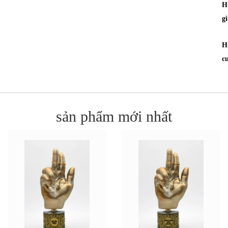
H
g
H
c
sản phẩm mới nhất