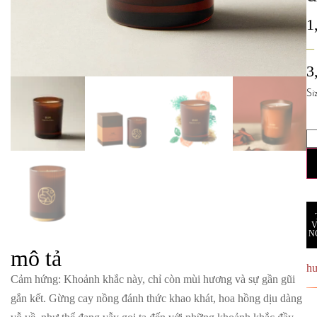
1
–
3
Si
N
mô tả
h
Cảm hứng
: Khoảnh khắc này, chỉ còn mùi hương và sự gần gũi
gắn kết. Gừng cay nồng đánh thức khao khát, hoa hồng dịu dàng