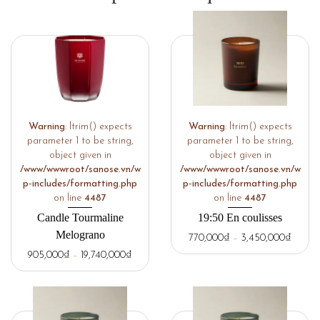
Warning
: ltrim() expects
Warning
: ltrim() expects
parameter 1 to be string,
parameter 1 to be string,
object given in
object given in
/www/wwwroot/sanose.vn/w
/www/wwwroot/sanose.vn/w
p-includes/formatting.php
p-includes/formatting.php
on line
4487
on line
4487
Candle Tourmaline
19:50 En coulisses
Melograno
770,000
₫
–
3,450,000
₫
905,000
₫
–
19,740,000
₫