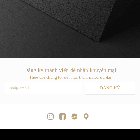
Đăng ký thành viên để nhận khuyến mại
Theo dõi chúng tôi để nhận thêm nhiều ưu đãi
ĐĂNG KÝ