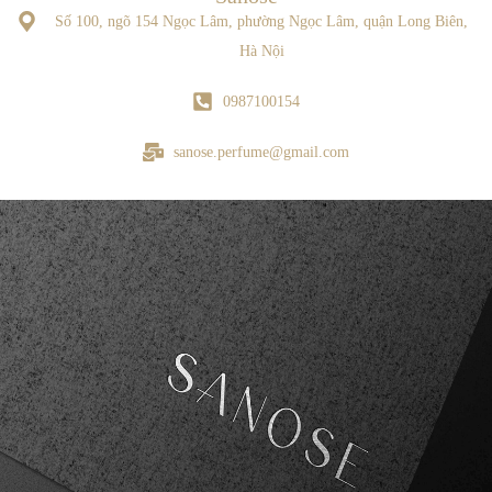
Số 100, ngõ 154 Ngọc Lâm, phường Ngọc Lâm, quận Long Biên,
Hà Nội
0987100154
sanose.perfume@gmail.com