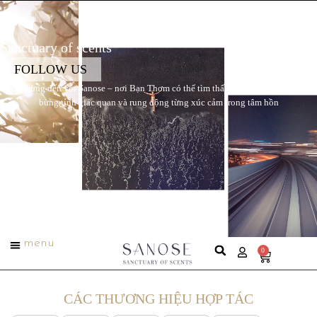
SANOSE
Sanctuary of scents
FOLLOW US
Chào mừng đến với Sanose – nơi Bạn Thơm có thể tìm thấy những mùi huơng làm
bừng tỉnh giác quan và rung động từng xúc cảm trong tâm hồn
menu
0
CÁC THƯƠNG HIỆU HỢP TÁC