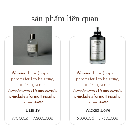
sản phẩm liên quan
Warning
: ltrim() expects
Warning
: ltrim() expects
parameter 1 to be string,
parameter 1 to be string,
object given in
object given in
/www/wwwroot/sanose.vn/w
/www/wwwroot/sanose.vn/w
p-includes/formatting.php
p-includes/formatting.php
on line
4487
on line
4487
Baie 19
Wicked Love
770,000
₫
–
7,200,000
₫
650,000
₫
–
5,960,000
₫