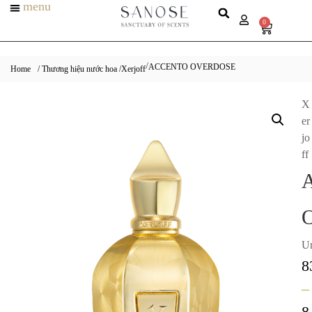
menu
0
ACCENTO OVERDOSE
/
Home
/ Thương hiệu nước hoa /
Xerjoff
X
er
jo
ff
Un
8
–
8