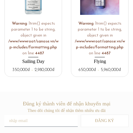
Warning
: ltrim() expects
Warning
: ltrim() expects
parameter 1 to be string,
parameter 1 to be string,
object given in
object given in
/www/wwwroot/sanose.vn/w
/www/wwwroot/sanose.vn/w
p-includes/formatting.php
p-includes/formatting.php
on line
4487
on line
4487
Sailing Day
Flying
350,000
₫
–
2,980,000
₫
650,000
₫
–
5,960,000
₫
Đăng ký thành viên để nhận khuyến mại
Theo dõi chúng tôi để nhận thêm nhiều ưu đãi
ĐĂNG KÝ