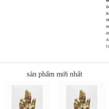
c
h
B
&
M
H
nh
A
C
sản phẩm mới nhất