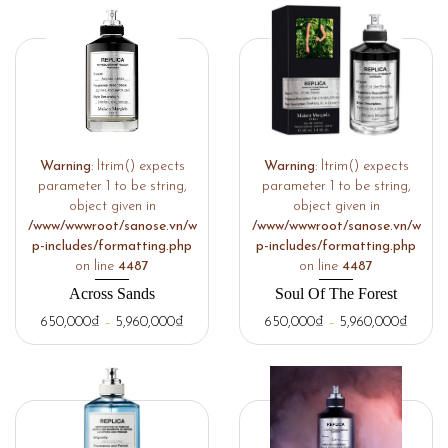
Warning
: ltrim() expects
Warning
: ltrim() expects
parameter 1 to be string,
parameter 1 to be string,
object given in
object given in
/www/wwwroot/sanose.vn/w
/www/wwwroot/sanose.vn/w
p-includes/formatting.php
p-includes/formatting.php
on line
4487
on line
4487
Across Sands
Soul Of The Forest
650,000
₫
–
5,960,000
₫
650,000
₫
–
5,960,000
₫