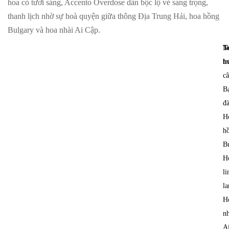
hoa cỏ tươi sáng, Accento Overdose dần bộc lộ vẻ sang trọng,
thanh lịch nhờ sự hoà quyện giữa thông Địa Trung Hải, hoa hồng
Bulgary và hoa nhài Ai Cập.
T
N
h
tr
câ
B
đà
H
h
Bu
H
li
la
H
nh
A