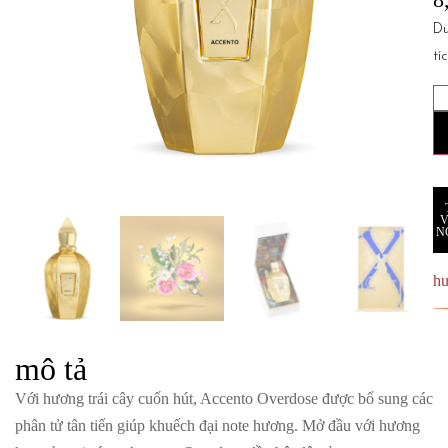
D
tí
N
h
mô tả
Với hương trái cây cuốn hút, Accento Overdose được bổ sung các
phân tử tân tiến giúp khuếch đại note hương. Mở đầu với hương