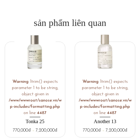
sản phẩm liên quan
Warning
: ltrim() expects
Warning
: ltrim() expects
parameter 1 to be string,
parameter 1 to be string,
object given in
object given in
/www/wwwroot/sanose.vn/w
/www/wwwroot/sanose.vn/w
p-includes/formatting.php
p-includes/formatting.php
on line
4487
on line
4487
Tonka 25
Another 13
770,000
₫
–
7,200,000
₫
770,000
₫
–
7,200,000
₫