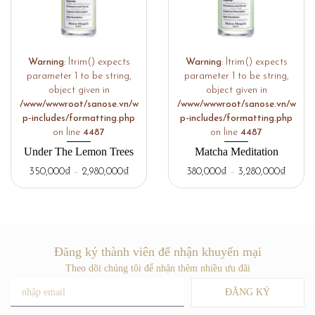
Warning
: ltrim() expects
Warning
: ltrim() expects
parameter 1 to be string,
parameter 1 to be string,
object given in
object given in
/www/wwwroot/sanose.vn/w
/www/wwwroot/sanose.vn/w
p-includes/formatting.php
p-includes/formatting.php
on line
4487
on line
4487
Under The Lemon Trees
Matcha Meditation
350,000
₫
–
2,980,000
₫
380,000
₫
–
3,280,000
₫
Đăng ký thành viên để nhận khuyến mại
Theo dõi chúng tôi để nhận thêm nhiều ưu đãi
ĐĂNG KÝ