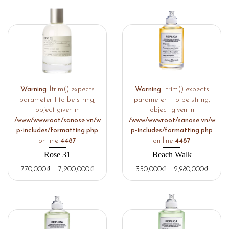
Warning
: ltrim() expects
Warning
: ltrim() expects
parameter 1 to be string,
parameter 1 to be string,
object given in
object given in
/www/wwwroot/sanose.vn/w
/www/wwwroot/sanose.vn/w
p-includes/formatting.php
p-includes/formatting.php
on line
4487
on line
4487
Rose 31
Beach Walk
770,000
₫
–
7,200,000
₫
350,000
₫
–
2,980,000
₫