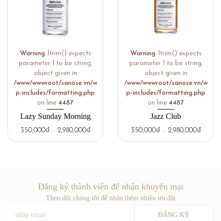
Warning
: ltrim() expects
Warning
: ltrim() expects
parameter 1 to be string,
parameter 1 to be string,
object given in
object given in
/www/wwwroot/sanose.vn/w
/www/wwwroot/sanose.vn/w
p-includes/formatting.php
p-includes/formatting.php
on line
4487
on line
4487
Lazy Sunday Morning
Jazz Club
350,000
₫
–
2,980,000
₫
350,000
₫
–
2,980,000
₫
Đăng ký thành viên để nhận khuyến mại
Theo dõi chúng tôi để nhận thêm nhiều ưu đãi
ĐĂNG KÝ