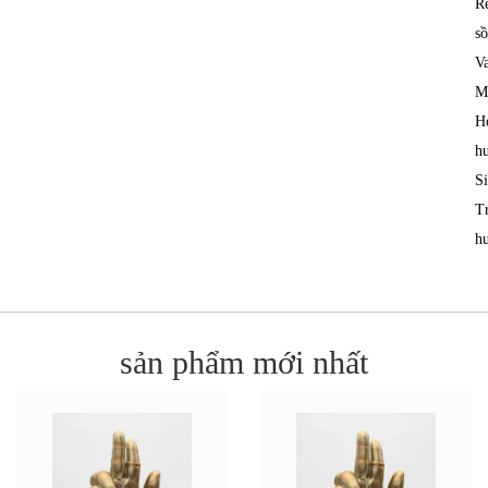
R
sồ
V
M
H
h
S
T
h
sản phẩm mới nhất