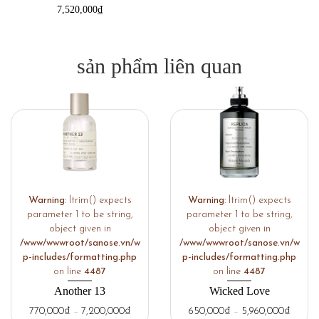
7,520,000
₫
sản phẩm liên quan
Warning
: ltrim() expects
Warning
: ltrim() expects
parameter 1 to be string,
parameter 1 to be string,
object given in
object given in
/www/wwwroot/sanose.vn/w
/www/wwwroot/sanose.vn/w
p-includes/formatting.php
p-includes/formatting.php
on line
4487
on line
4487
Another 13
Wicked Love
770,000
₫
–
7,200,000
₫
650,000
₫
–
5,960,000
₫