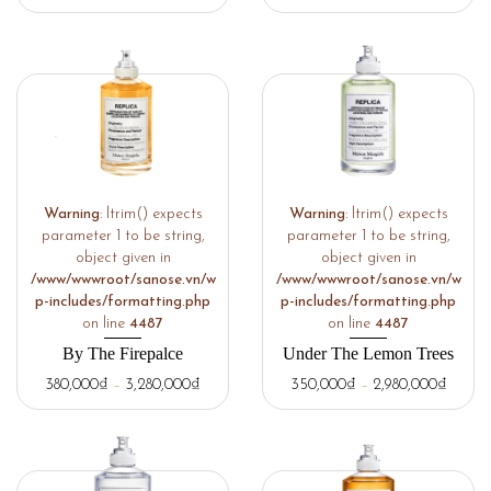
Warning
: ltrim() expects
Warning
: ltrim() expects
parameter 1 to be string,
parameter 1 to be string,
object given in
object given in
/www/wwwroot/sanose.vn/w
/www/wwwroot/sanose.vn/w
p-includes/formatting.php
p-includes/formatting.php
on line
4487
on line
4487
By The Firepalce
Under The Lemon Trees
380,000
₫
–
3,280,000
₫
350,000
₫
–
2,980,000
₫