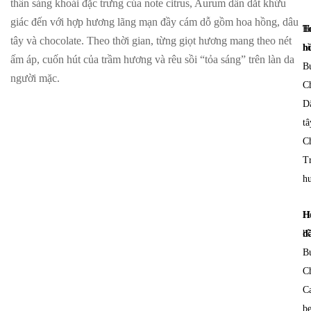
thần sảng khoái đặc trưng của note citrus, Aurum dẫn dắt khứu
giác đến với hợp hương lãng mạn đầy cám dỗ gồm hoa hồng, dâu
T
H
tây và chocolate. Theo thời gian, từng giọt hương mang theo nét
h
h
ấm áp, cuốn hút của trầm hương và rêu sồi “tỏa sáng” trên làn da
Bu
người mặc.
C
D
tâ
Ch
T
h
H
H
đ
h
Bu
C
C
b