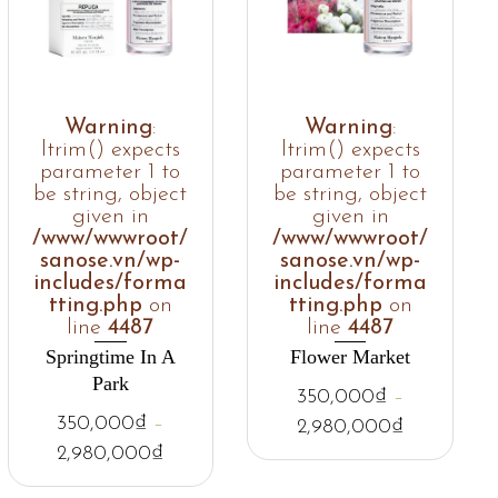
Warning
:
Warning
:
ltrim() expects
ltrim() expects
parameter 1 to
parameter 1 to
be string, object
be string, object
given in
given in
/www/wwwroot/
/www/wwwroot/
sanose.vn/wp-
sanose.vn/wp-
includes/forma
includes/forma
tting.php
on
tting.php
on
line
4487
line
4487
Springtime In A
Flower Market
Park
350,000
₫
–
350,000
₫
–
2,980,000
₫
2,980,000
₫