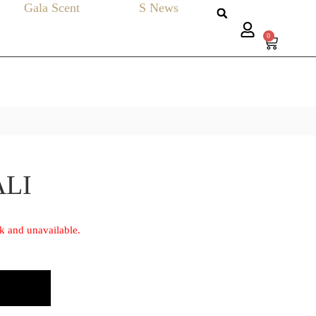
Gala Scent
S News
0
ALI
ck and unavailable.