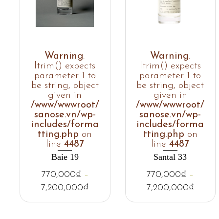
Warning
:
Warning
:
ltrim() expects
ltrim() expects
parameter 1 to
parameter 1 to
be string, object
be string, object
given in
given in
/www/wwwroot/
/www/wwwroot/
sanose.vn/wp-
sanose.vn/wp-
includes/forma
includes/forma
tting.php
on
tting.php
on
line
4487
line
4487
Baie 19
Santal 33
770,000
₫
–
770,000
₫
–
7,200,000
₫
7,200,000
₫