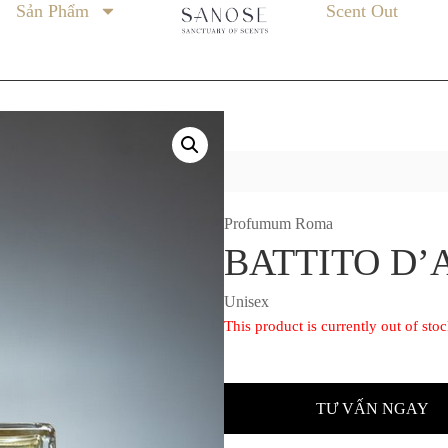
Sản Phẩm
Scent Out
’ALI
Profumum Roma
BATTITO D’
Unisex
This product is currently out of sto
TƯ VẤN NGAY