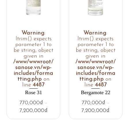
Warning
:
Warning
:
ltrim() expects
ltrim() expects
parameter 1 to
parameter 1 to
be string, object
be string, object
given in
given in
/www/wwwroot/
/www/wwwroot/
sanose.vn/wp-
sanose.vn/wp-
includes/forma
includes/forma
tting.php
on
tting.php
on
line
4487
line
4487
Rose 31
Bergamote 22
770,000
₫
–
770,000
₫
–
7,200,000
₫
7,200,000
₫