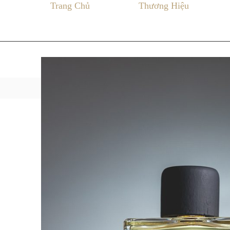
Trang Chủ
Thương Hiệu
BATTITO D
/
Home
/ Thương hiệu nước hoa /
Profumum Roma