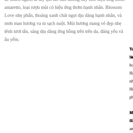
amaretto, loại rượu mùi có hiệu ứng thơm hạnh nhân.
Blossom
Love
nhẹ phấn, thoảng xanh chát ngọt dịu dàng hạnh nhân, và
mơn man hương va ni sạch nuột. Mùi hương mang vẻ đẹp nhẹ
tênh tươi tắn, sáng dịu dàng ửng hồng trên trên da, đáng yêu và
âu yếm.
T
Va
h
H
ho
H
n
H
p
H
M
đ
h
a