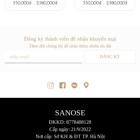
350,000
₫
–
2,980,000
₫
350,000
₫
–
2,980,000
₫
Đăng ký thành viên để nhận khuyến mại
Theo dõi chúng tôi để nhận thêm nhiều ưu đãi
ĐĂNG KÝ
SANOSE
ĐKKD: 8778488128
Cấp ngày: 21/9/2022
Nơi cấp: Sở KH & ĐT TP. Hà Nội