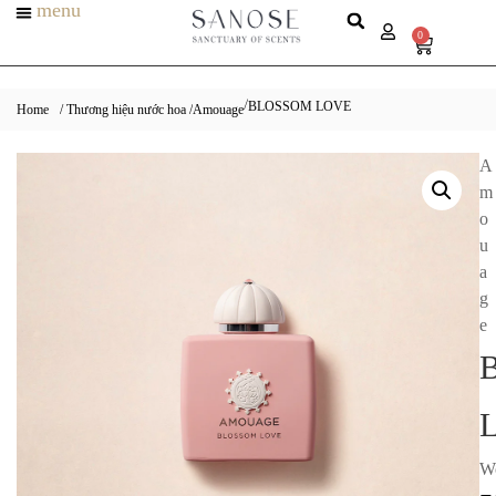
menu
0
BLOSSOM LOVE
/
Home
/ Thương hiệu nước hoa /
Amouage
A
m
o
u
a
g
e
W