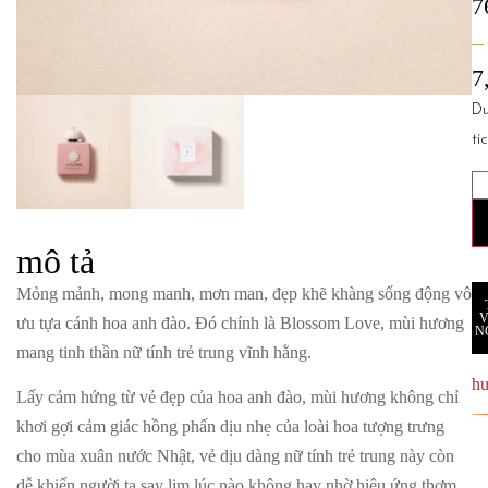
7
–
7
D
tí
mô tả
Mỏng mảnh, mong manh, mơn man, đẹp khẽ khàng sống động vô
ưu tựa cánh hoa anh đào. Đó chính là
Blossom Love
, mùi hương
N
mang tinh thần nữ tính trẻ trung vĩnh hằng.
h
Lấy cảm hứng từ vẻ đẹp của hoa anh đào, mùi hương không chỉ
khơi gợi cảm giác hồng phấn dịu nhẹ của loài hoa tượng trưng
cho mùa xuân nước Nhật, vẻ dịu dàng nữ tính trẻ trung này còn
dễ khiến người ta say lịm lúc nào không hay nhờ hiệu ứng thơm