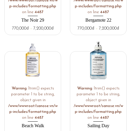
/www/wwwroot/sanose.vn/w
/www/wwwroot/sanose.vn/w
p-includes/formatting.php
p-includes/formatting.php
on line
4487
on line
4487
The Noir 29
Bergamote 22
770,000
₫
–
7,200,000
₫
770,000
₫
–
7,200,000
₫
Warning
: ltrim() expects
Warning
: ltrim() expects
parameter 1 to be string,
parameter 1 to be string,
object given in
object given in
/www/wwwroot/sanose.vn/w
/www/wwwroot/sanose.vn/w
p-includes/formatting.php
p-includes/formatting.php
on line
4487
on line
4487
Beach Walk
Sailing Day