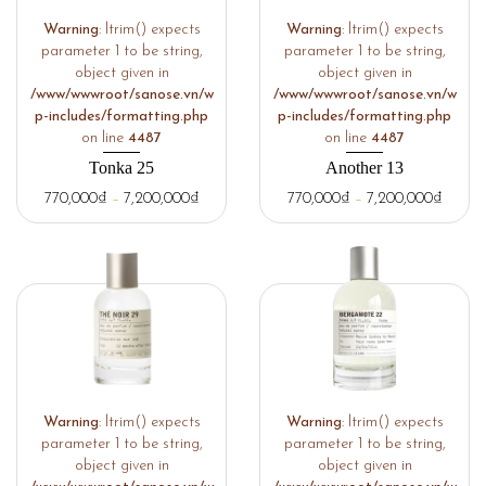
Warning
: ltrim() expects
Warning
: ltrim() expects
parameter 1 to be string,
parameter 1 to be string,
object given in
object given in
/www/wwwroot/sanose.vn/w
/www/wwwroot/sanose.vn/w
p-includes/formatting.php
p-includes/formatting.php
on line
4487
on line
4487
Tonka 25
Another 13
770,000
₫
–
7,200,000
₫
770,000
₫
–
7,200,000
₫
Warning
: ltrim() expects
Warning
: ltrim() expects
parameter 1 to be string,
parameter 1 to be string,
object given in
object given in