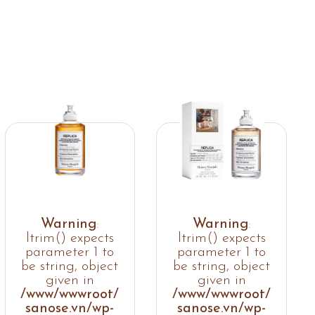
Warning
:
Warning
:
ltrim() expects
ltrim() expects
parameter 1 to
parameter 1 to
be string, object
be string, object
given in
given in
/www/wwwroot/
/www/wwwroot/
sanose.vn/wp-
sanose.vn/wp-