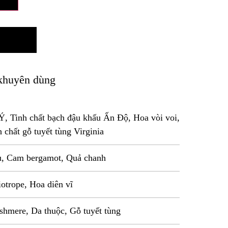
khuyên dùng
Ý, Tinh chất bạch đậu khấu Ấn Độ, Hoa vòi voi,
h chất gỗ tuyết tùng Virginia
u, Cam bergamot, Quả chanh
iotrope, Hoa diên vĩ
hmere, Da thuộc, Gỗ tuyết tùng