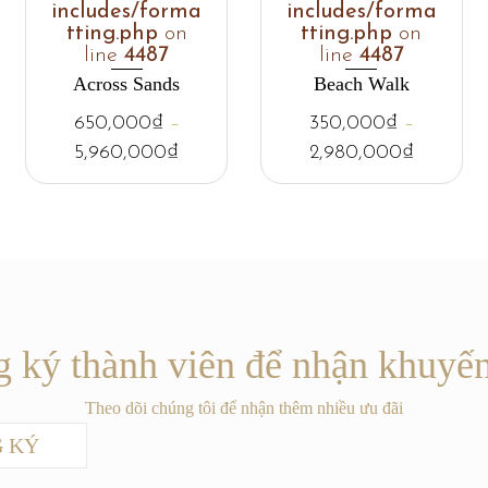
includes/forma
includes/forma
tting.php
on
tting.php
on
line
4487
line
4487
Across Sands
Beach Walk
650,000
₫
–
350,000
₫
–
5,960,000
₫
2,980,000
₫
 ký thành viên để nhận khuyế
Theo dõi chúng tôi để nhận thêm nhiều ưu đãi
 KÝ