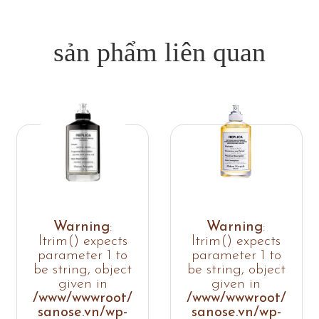
sản phẩm liên quan
Warning
:
Warning
:
ltrim() expects
ltrim() expects
parameter 1 to
parameter 1 to
be string, object
be string, object
given in
given in
/www/wwwroot/
/www/wwwroot/
sanose.vn/wp-
sanose.vn/wp-