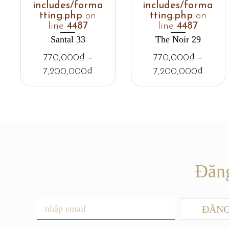
includes/forma
includes/forma
tting.php
on
tting.php
on
line
4487
line
4487
Santal 33
The Noir 29
770,000
₫
–
770,000
₫
–
7,200,000
₫
7,200,000
₫
Đăng
ĐĂNG