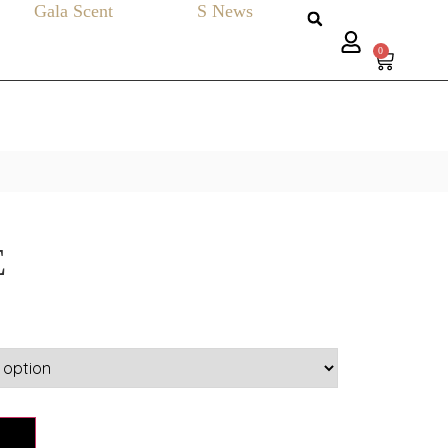
Gala Scent
S News
0
E