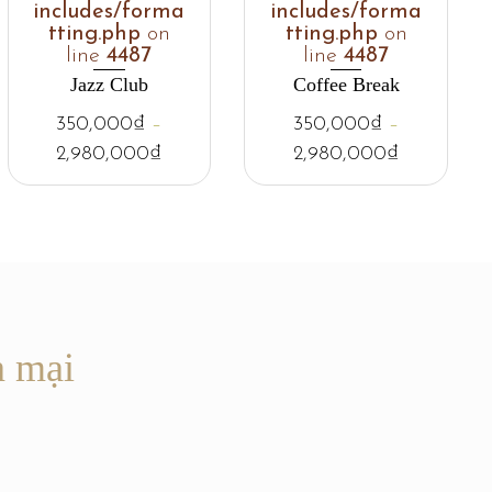
includes/forma
includes/forma
tting.php
on
tting.php
on
line
4487
line
4487
Jazz Club
Coffee Break
350,000
₫
–
350,000
₫
–
2,980,000
₫
2,980,000
₫
n mại