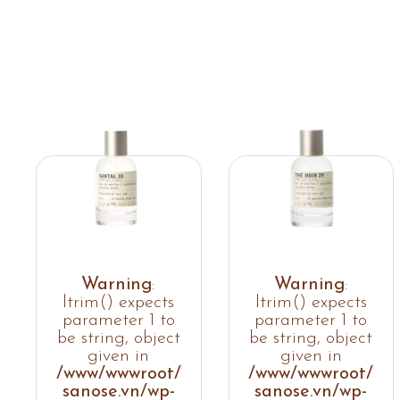
Warning
:
Warning
:
ltrim() expects
ltrim() expects
parameter 1 to
parameter 1 to
be string, object
be string, object
given in
given in
/www/wwwroot/
/www/wwwroot/
sanose.vn/wp-
sanose.vn/wp-