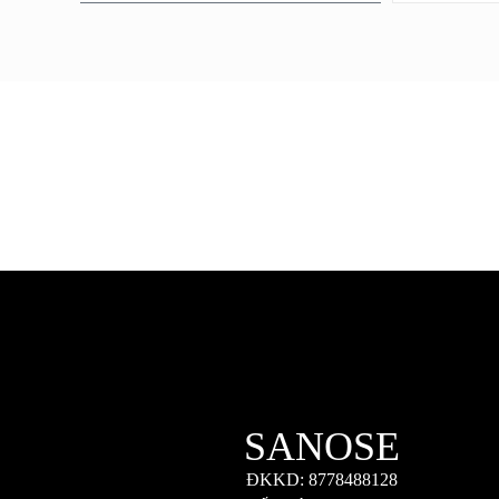
SANOSE
ĐKKD: 8778488128