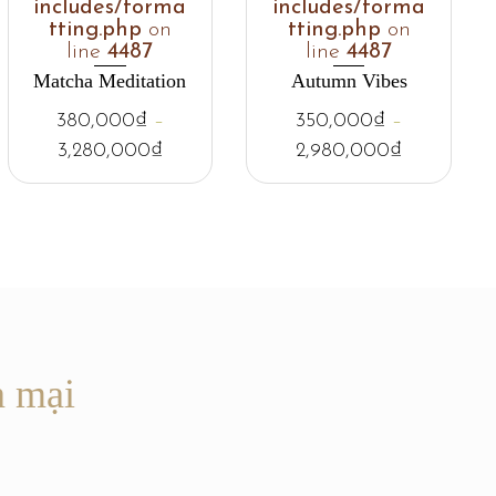
includes/forma
includes/forma
tting.php
on
tting.php
on
line
4487
line
4487
Matcha Meditation
Autumn Vibes
380,000
₫
–
350,000
₫
–
3,280,000
₫
2,980,000
₫
n mại