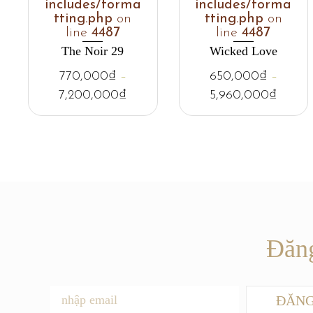
includes/forma
includes/forma
tting.php
on
tting.php
on
line
4487
line
4487
The Noir 29
Wicked Love
770,000
₫
–
650,000
₫
–
7,200,000
₫
5,960,000
₫
Đăng
ĐĂNG