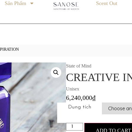
Sản Phẩm
Scent Out
SPIRATION
State of Mind
CREATIVE I
Unisex
6,240,000
₫
Dung tích
ADD TO CART