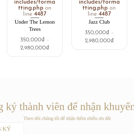
includes/forma
includes/forma
tting.php
on
tting.php
on
line
4487
line
4487
Under The Lemon
Jazz Club
Trees
350,000
₫
–
350,000
₫
–
2,980,000
₫
2,980,000
₫
 ký thành viên để nhận khuyế
Theo dõi chúng tôi để nhận thêm nhiều ưu đãi
 KÝ