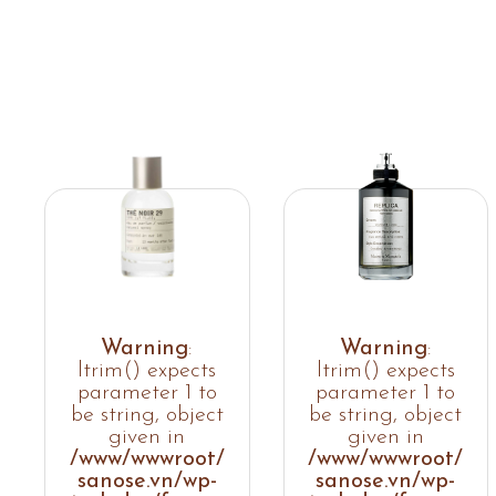
Warning
:
Warning
:
ltrim() expects
ltrim() expects
parameter 1 to
parameter 1 to
be string, object
be string, object
given in
given in
/www/wwwroot/
/www/wwwroot/
sanose.vn/wp-
sanose.vn/wp-