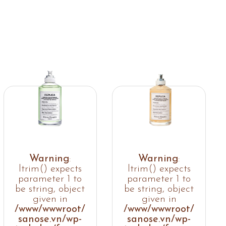
Warning
:
Warning
:
ltrim() expects
ltrim() expects
parameter 1 to
parameter 1 to
be string, object
be string, object
given in
given in
/www/wwwroot/
/www/wwwroot/
sanose.vn/wp-
sanose.vn/wp-