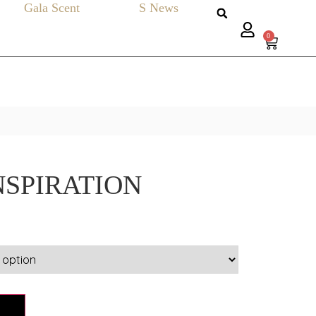
Gala Scent
S News
0
NSPIRATION