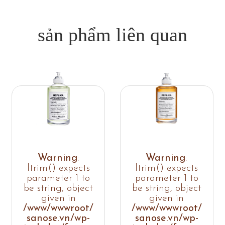
sản phẩm liên quan
Warning
:
Warning
:
ltrim() expects
ltrim() expects
parameter 1 to
parameter 1 to
be string, object
be string, object
given in
given in
/www/wwwroot/
/www/wwwroot/
sanose.vn/wp-
sanose.vn/wp-