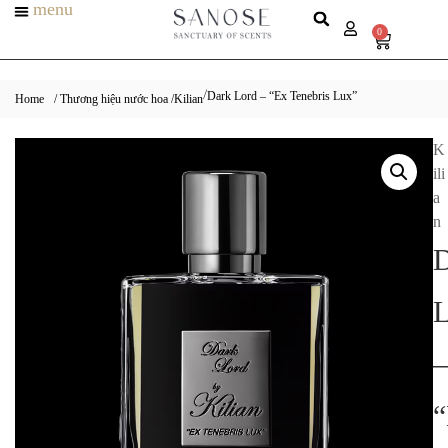
menu
0
Dark Lord – “Ex Tenebris Lux”
/
Home
/ Thương hiệu nước hoa /
Kilian
K
ili
a
n
D
L
–