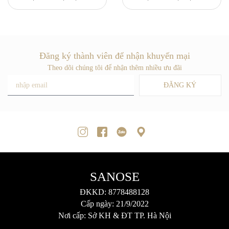
Đăng ký thành viên để nhận khuyến mại
Theo dõi chúng tôi để nhận thêm nhiều ưu đãi
ĐĂNG KÝ
SANOSE
ĐKKD: 8778488128
Cấp ngày: 21/9/2022
Nơi cấp: Sở KH & ĐT TP. Hà Nội