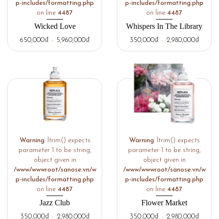
p-includes/formatting.php
p-includes/formatting.php
on line
4487
on line
4487
Wicked Love
Whispers In The Library
650,000
₫
–
5,960,000
₫
350,000
₫
–
2,980,000
₫
Warning
: ltrim() expects
Warning
: ltrim() expects
parameter 1 to be string,
parameter 1 to be string,
object given in
object given in
/www/wwwroot/sanose.vn/w
/www/wwwroot/sanose.vn/w
p-includes/formatting.php
p-includes/formatting.php
on line
4487
on line
4487
Jazz Club
Flower Market
350,000
₫
–
2,980,000
₫
350,000
₫
–
2,980,000
₫