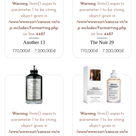
Warning
: ltrim() expects
Warning
: ltrim() expects
parameter 1 to be string,
parameter 1 to be string,
object given in
object given in
/www/wwwroot/sanose.vn/w
/www/wwwroot/sanose.vn/w
p-includes/formatting.php
p-includes/formatting.php
on line
4487
on line
4487
Another 13
The Noir 29
770,000
₫
–
7,200,000
₫
770,000
₫
–
7,200,000
₫
Warning
: ltrim() expects
Warning
: ltrim() expects
parameter 1 to be string,
parameter 1 to be string,
object given in
object given in
/www/wwwroot/sanose.vn/w
/www/wwwroot/sanose.vn/w