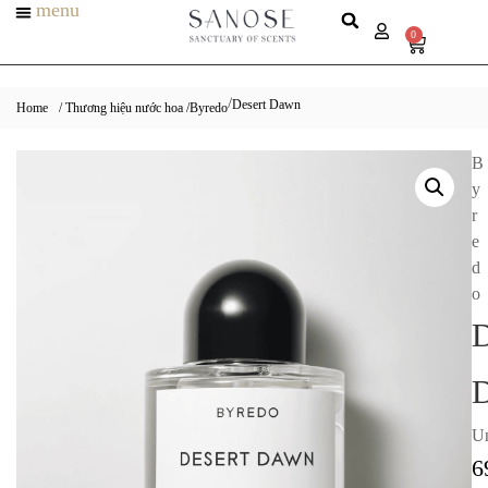
menu
0
Desert Dawn
/
Home
/ Thương hiệu nước hoa /
Byredo
B
y
r
e
d
o
D
Un
6