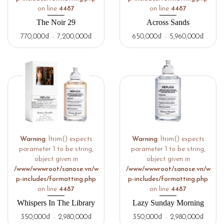
on line
4487
on line
4487
The Noir 29
Across Sands
770,000
₫
–
7,200,000
₫
650,000
₫
–
5,960,000
₫
Warning
: ltrim() expects
Warning
: ltrim() expects
parameter 1 to be string,
parameter 1 to be string,
object given in
object given in
/www/wwwroot/sanose.vn/w
/www/wwwroot/sanose.vn/w
p-includes/formatting.php
p-includes/formatting.php
on line
4487
on line
4487
Whispers In The Library
Lazy Sunday Morning
350,000
₫
–
2,980,000
₫
350,000
₫
–
2,980,000
₫