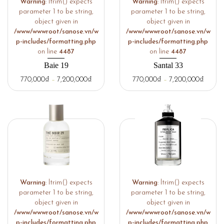
Warning
: ltrim() expects
Warning
: ltrim() expects
parameter 1 to be string,
parameter 1 to be string,
object given in
object given in
/www/wwwroot/sanose.vn/w
/www/wwwroot/sanose.vn/w
p-includes/formatting.php
p-includes/formatting.php
on line
4487
on line
4487
Baie 19
Santal 33
770,000
₫
–
7,200,000
₫
770,000
₫
–
7,200,000
₫
Warning
: ltrim() expects
Warning
: ltrim() expects
parameter 1 to be string,
parameter 1 to be string,
object given in
object given in
/www/wwwroot/sanose.vn/w
/www/wwwroot/sanose.vn/w
p-includes/formatting.php
p-includes/formatting.php