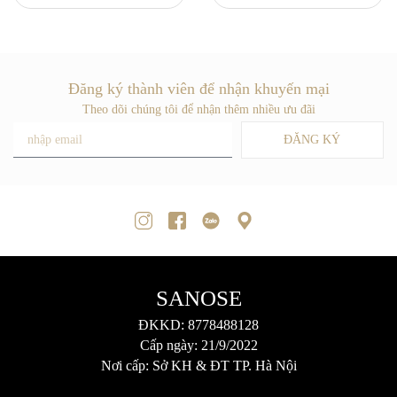
Đăng ký thành viên để nhận khuyến mại
Theo dõi chúng tôi để nhận thêm nhiều ưu đãi
ĐĂNG KÝ
SANOSE
ĐKKD: 8778488128
Cấp ngày: 21/9/2022
Nơi cấp: Sở KH & ĐT TP. Hà Nội