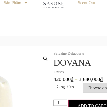
Sản Phẩm
Scent Out
Sylvaine Delacourte
DOVANA
Unisex
420,000
₫
–
3,680,000
₫
Dung tích
ADD TO CART