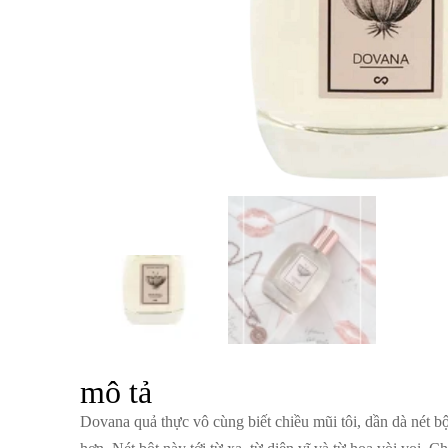
mô tả
Dovana quả thực vô cùng biết chiều mũi tôi, dần dà nét bộ