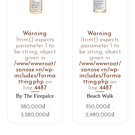
Warning
:
Warning
:
ltrim() expects
ltrim() expects
parameter 1 to
parameter 1 to
be string, object
be string, object
given in
given in
/www/wwwroot/
/www/wwwroot/
sanose.vn/wp-
sanose.vn/wp-
includes/forma
includes/forma
tting.php
on
tting.php
on
line
4487
line
4487
By The Firepalce
Beach Walk
380,000
₫
–
350,000
₫
–
3,280,000
₫
2,980,000
₫