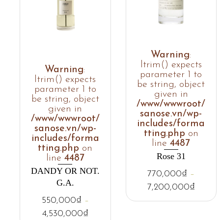
Warning
:
ltrim() expects
Warning
:
parameter 1 to
ltrim() expects
be string, object
parameter 1 to
given in
be string, object
/www/wwwroot/
given in
sanose.vn/wp-
/www/wwwroot/
includes/forma
sanose.vn/wp-
tting.php
on
includes/forma
line
4487
tting.php
on
Rose 31
line
4487
DANDY OR NOT.
770,000
₫
–
G.A.
7,200,000
₫
550,000
₫
–
4,530,000
₫