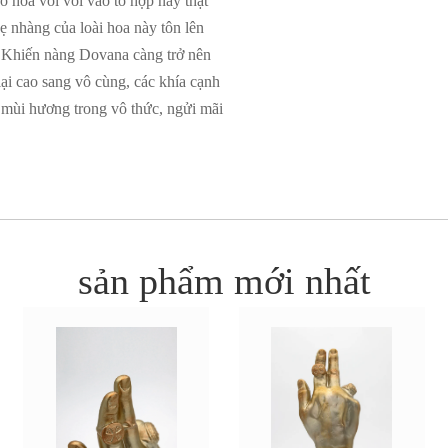
ho hoa vòi voi vào tổ hợp này thật
ẹ nhàng của loài hoa này tôn lên
u! Khiến nàng Dovana càng trở nên
 lại cao sang vô cùng, các khía cạnh
 mùi hương trong vô thức, ngửi mãi
sản phẩm mới nhất