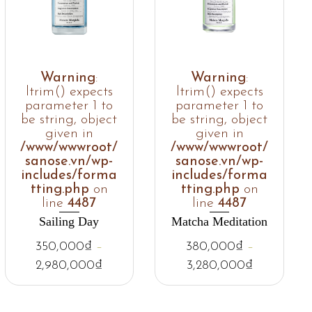
Warning
:
Warning
:
ltrim() expects
ltrim() expects
parameter 1 to
parameter 1 to
be string, object
be string, object
given in
given in
/www/wwwroot/
/www/wwwroot/
sanose.vn/wp-
sanose.vn/wp-
includes/forma
includes/forma
tting.php
on
tting.php
on
line
4487
line
4487
Sailing Day
Matcha Meditation
350,000
₫
–
380,000
₫
–
2,980,000
₫
3,280,000
₫