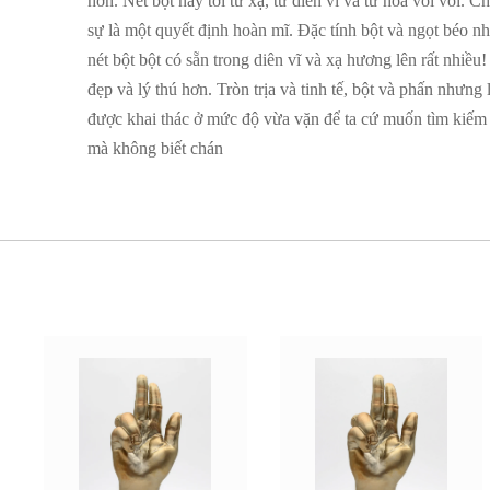
hơn. Nét bột này tới từ xạ, từ diên vĩ và từ hoa vòi voi. C
sự là một quyết định hoàn mĩ. Đặc tính bột và ngọt béo nh
nét bột bột có sẵn trong diên vĩ và xạ hương lên rất nhiề
đẹp và lý thú hơn. Tròn trịa và tinh tế, bột và phấn nhưng
được khai thác ở mức độ vừa vặn để ta cứ muốn tìm kiếm
mà không biết chán