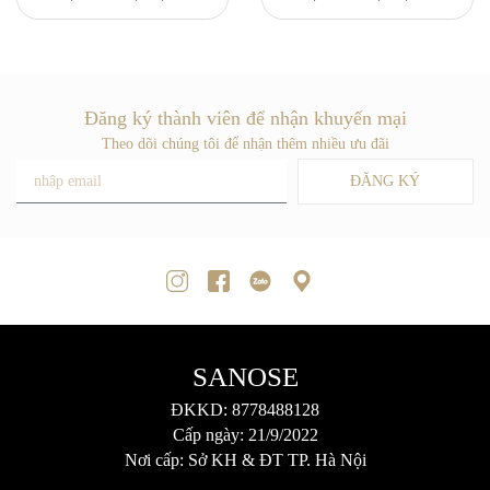
Đăng ký thành viên để nhận khuyến mại
Theo dõi chúng tôi để nhận thêm nhiều ưu đãi
ĐĂNG KÝ
SANOSE
ĐKKD: 8778488128
Cấp ngày: 21/9/2022
Nơi cấp: Sở KH & ĐT TP. Hà Nội