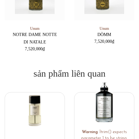
Unum
Unum
NOTRE DAME NOTTE
DÒMM
7,520,000
₫
DI NATALE
7,520,000
₫
sản phẩm liên quan
Warning
: ltrim() expects
parameter 1 to be string,