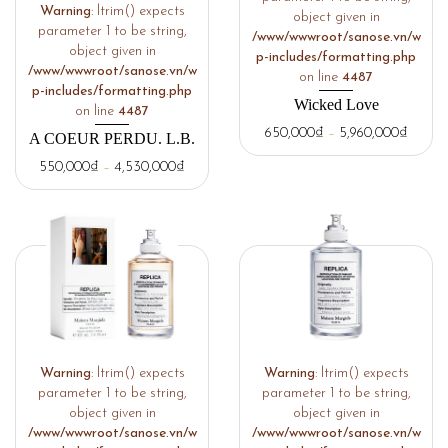
Warning
: ltrim() expects
object given in
parameter 1 to be string,
/www/wwwroot/sanose.vn/w
object given in
p-includes/formatting.php
/www/wwwroot/sanose.vn/w
on line
4487
p-includes/formatting.php
Wicked Love
on line
4487
650,000
₫
–
5,960,000
₫
A COEUR PERDU. L.B.
550,000
₫
–
4,530,000
₫
Warning
: ltrim() expects
Warning
: ltrim() expects
parameter 1 to be string,
parameter 1 to be string,
object given in
object given in
/www/wwwroot/sanose.vn/w
/www/wwwroot/sanose.vn/w