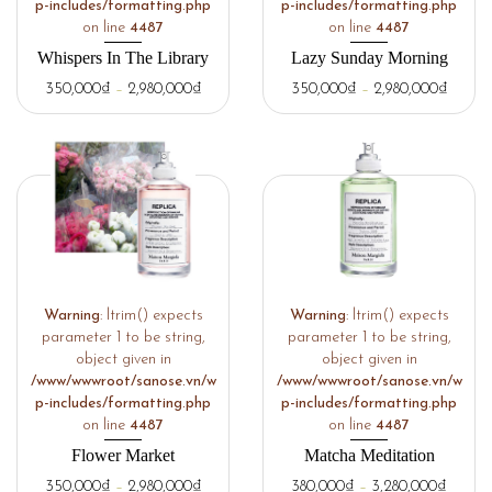
p-includes/formatting.php
p-includes/formatting.php
on line
4487
on line
4487
Whispers In The Library
Lazy Sunday Morning
350,000
₫
–
2,980,000
₫
350,000
₫
–
2,980,000
₫
Warning
: ltrim() expects
Warning
: ltrim() expects
parameter 1 to be string,
parameter 1 to be string,
object given in
object given in
/www/wwwroot/sanose.vn/w
/www/wwwroot/sanose.vn/w
p-includes/formatting.php
p-includes/formatting.php
on line
4487
on line
4487
Flower Market
Matcha Meditation
350,000
₫
–
2,980,000
₫
380,000
₫
–
3,280,000
₫