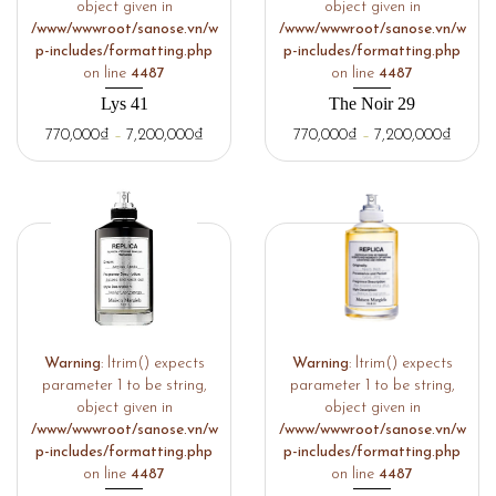
object given in
object given in
/www/wwwroot/sanose.vn/w
/www/wwwroot/sanose.vn/w
p-includes/formatting.php
p-includes/formatting.php
on line
4487
on line
4487
Lys 41
The Noir 29
770,000
₫
–
7,200,000
₫
770,000
₫
–
7,200,000
₫
Warning
: ltrim() expects
Warning
: ltrim() expects
parameter 1 to be string,
parameter 1 to be string,
object given in
object given in
/www/wwwroot/sanose.vn/w
/www/wwwroot/sanose.vn/w
p-includes/formatting.php
p-includes/formatting.php
on line
4487
on line
4487