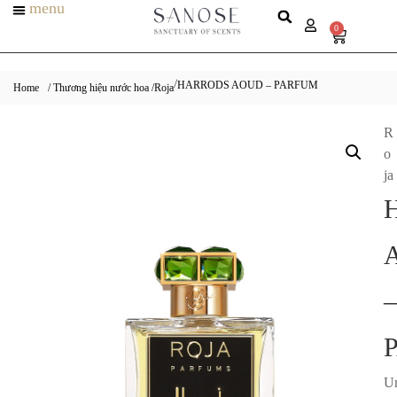
menu
0
HARRODS AOUD – PARFUM
/
Home
/ Thương hiệu nước hoa /
Roja
R
o
ja
–
Un