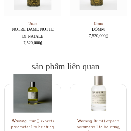
Unum
Unum
NOTRE DAME NOTTE
DÒMM
7,520,000
₫
DI NATALE
7,520,000
₫
sản phẩm liên quan
Warning
: ltrim() expects
Warning
: ltrim() expects
parameter 1 to be string,
parameter 1 to be string,