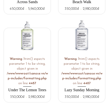
Across Sands
Beach Walk
650,000
₫
–
5,960,000
₫
350,000
₫
–
2,980,000
₫
Warning
: ltrim() expects
Warning
: ltrim() expects
parameter 1 to be string,
parameter 1 to be string,
object given in
object given in
/www/wwwroot/sanose.vn/w
/www/wwwroot/sanose.vn/w
p-includes/formatting.php
p-includes/formatting.php
on line
4487
on line
4487
Under The Lemon Trees
Lazy Sunday Morning
350,000
₫
–
2,980,000
₫
350,000
₫
–
2,980,000
₫