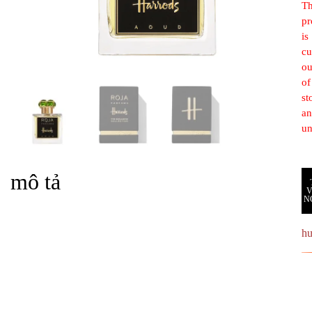
Th
pr
is
cu
ou
of
st
a
un
mô tả
N
h