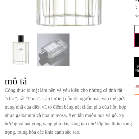
D
tí
N
mô tả
h
Công thức bí mật làm nên vẻ yêu kiều cho những cá tính rất
“chic”, rất “Paris”. Làn hương dẫn lối người mặc vào thế giới
trang nhã của diên vĩ, tô điểm bằng nét chấm phá của hỗn hợp
nhựa galbanum và hoa mimosa. Xen lẫn muôn hoa và gỗ, xạ
hương và hạt vông vang phủ dày sáng tạo như lớp lụa thơm sang
trọng, trung hòa các khía cạnh sắc sảo.