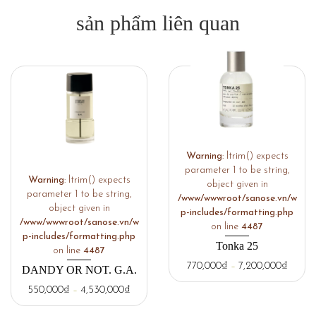
sản phẩm liên quan
Warning
: ltrim() expects
parameter 1 to be string,
Warning
: ltrim() expects
object given in
parameter 1 to be string,
/www/wwwroot/sanose.vn/w
object given in
p-includes/formatting.php
/www/wwwroot/sanose.vn/w
on line
4487
p-includes/formatting.php
Tonka 25
on line
4487
770,000
₫
–
7,200,000
₫
DANDY OR NOT. G.A.
550,000
₫
–
4,530,000
₫