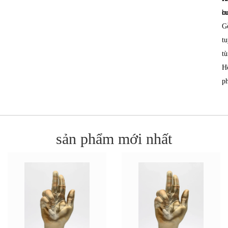
c
h
G
tu
tù
H
p
sản phẩm mới nhất