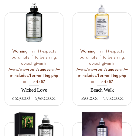
Warning
: ltrim() expects
Warning
: ltrim() expects
parameter 1 to be string,
parameter 1 to be string,
object given in
object given in
/www/wwwroot/sanose.vn/w
/www/wwwroot/sanose.vn/w
p-includes/formatting.php
p-includes/formatting.php
on line
4487
on line
4487
Wicked Love
Beach Walk
650,000
₫
–
5,960,000
₫
350,000
₫
–
2,980,000
₫