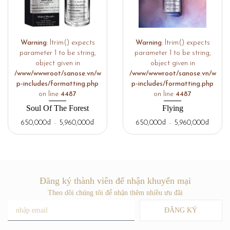
Warning
: ltrim() expects
Warning
: ltrim() expects
parameter 1 to be string,
parameter 1 to be string,
object given in
object given in
/www/wwwroot/sanose.vn/w
/www/wwwroot/sanose.vn/w
p-includes/formatting.php
p-includes/formatting.php
on line
4487
on line
4487
Soul Of The Forest
Flying
650,000
₫
–
5,960,000
₫
650,000
₫
–
5,960,000
₫
Đăng ký thành viên để nhận khuyến mại
Theo dõi chúng tôi để nhận thêm nhiều ưu đãi
ĐĂNG KÝ