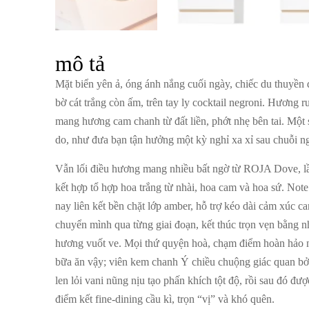
mô tả
Mặt biển yên ả, óng ánh nắng cuối ngày, chiếc du thuyền
bờ cát trắng còn ấm, trên tay ly cocktail negroni. Hương 
mang hương cam chanh từ đất liền, phớt nhẹ bên tai. Một 
do, như đưa bạn tận hưởng một kỳ nghỉ xa xỉ sau chuỗi ng
Vẫn lối điều hương mang nhiều bất ngờ từ ROJA Dove, lầ
kết hợp tổ hợp hoa trắng từ nhài, hoa cam và hoa sứ. No
nay liên kết bền chặt lớp amber, hỗ trợ kéo dài cảm xúc c
chuyển mình qua từng giai đoạn, kết thúc trọn vẹn bằng 
hương vuốt ve. Mọi thứ quyện hoà, chạm điểm hoàn hảo n
bữa ăn vậy; viên kem chanh Ý chiều chuộng giác quan bở
len lỏi vani nũng nịu tạo phấn khích tột độ, rồi sau đó đ
điểm kết fine-dining cầu kì, trọn “vị” và khó quên.