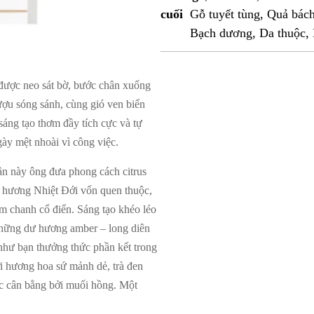
cuối
Gỗ tuyết tùng, Quả bác
Bạch dương, Da thuộc,
 được neo sát bờ, bước chân xuống
rượu sóng sánh, cùng gió ven biển
sáng tạo thơm đầy tích cực và tự
ày mệt nhoài vì công việc.
n này ông đưa phong cách citrus
te hương Nhiệt Đới vốn quen thuộc,
am chanh cổ điển. Sáng tạo khéo léo
những dư hương amber – long diên
hư bạn thưởng thức phần kết trong
i hương hoa sứ mảnh dẻ, trà đen
ược cân bằng bởi muối hồng. Một