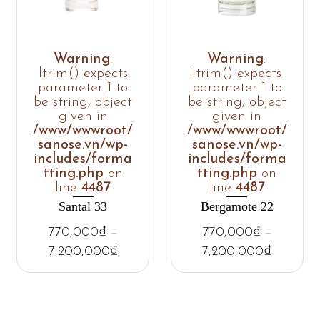
Warning
:
Warning
:
ltrim() expects
ltrim() expects
parameter 1 to
parameter 1 to
be string, object
be string, object
given in
given in
/www/wwwroot/
/www/wwwroot/
sanose.vn/wp-
sanose.vn/wp-
includes/forma
includes/forma
tting.php
on
tting.php
on
line
4487
line
4487
Santal 33
Bergamote 22
770,000
₫
–
770,000
₫
–
7,200,000
₫
7,200,000
₫