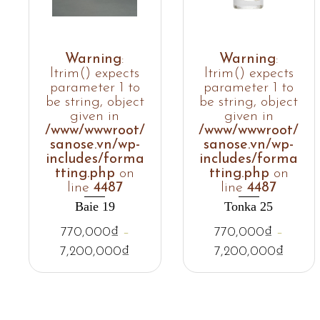
Warning
:
Warning
:
ltrim() expects
ltrim() expects
parameter 1 to
parameter 1 to
be string, object
be string, object
given in
given in
/www/wwwroot/
/www/wwwroot/
sanose.vn/wp-
sanose.vn/wp-
includes/forma
includes/forma
tting.php
on
tting.php
on
line
4487
line
4487
Baie 19
Tonka 25
770,000
₫
–
770,000
₫
–
7,200,000
₫
7,200,000
₫