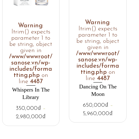
Warning
:
Warning
:
ltrim() expects
ltrim() expects
parameter 1 to
parameter 1 to
be string, object
be string, object
given in
given in
/www/wwwroot/
/www/wwwroot/
sanose.vn/wp-
sanose.vn/wp-
includes/forma
includes/forma
tting.php
on
tting.php
on
line
4487
line
4487
Dancing On The
Whispers In The
Moon
Library
650,000
₫
–
350,000
₫
–
5,960,000
₫
2,980,000
₫