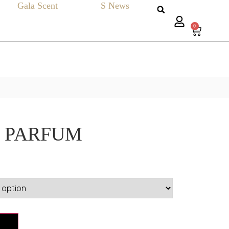
Gala Scent
S News
0
– PARFUM