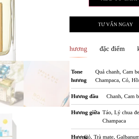
TƯ VẤN NGAY
hương
đặc điểm
Tone
Quả chanh, Cam be
hương
Champaca, Cỏ, Hồn
Hương đầu
Chanh, Cam b
Hương giữa
Táo, Lý chua đ
Champaca
Hương
Cỏ, Trà mate, Galbanum