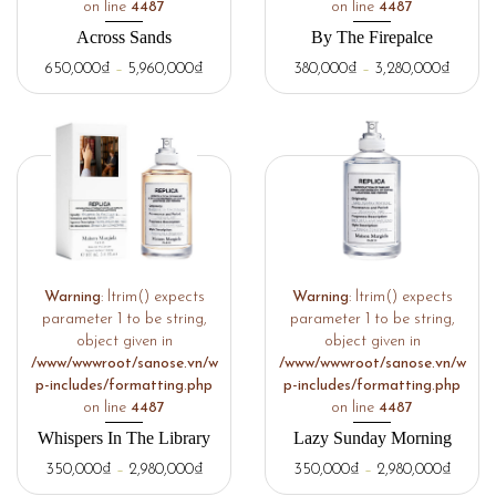
on line
4487
on line
4487
Across Sands
By The Firepalce
650,000
₫
–
5,960,000
₫
380,000
₫
–
3,280,000
₫
Warning
: ltrim() expects
Warning
: ltrim() expects
parameter 1 to be string,
parameter 1 to be string,
object given in
object given in
/www/wwwroot/sanose.vn/w
/www/wwwroot/sanose.vn/w
p-includes/formatting.php
p-includes/formatting.php
on line
4487
on line
4487
Whispers In The Library
Lazy Sunday Morning
350,000
₫
–
2,980,000
₫
350,000
₫
–
2,980,000
₫