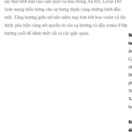
sắc thái tươi mát của cam quýt và hoa Hồng Ấn Độ, Levar Del
Sole mang biểu trưng cho sự hưng thịnh cùng những khởi đầu
mới. Tầng hương giữa trở nên mềm mại hơn bởi hoa violet và lily
được pha trộn cùng nét quyến rũ của xạ hương và đậu tonka ở lớp
hương cuối để đánh thức tất cả các giác quan.
T
H
h
c
ấ
C
c
H
p
Va
X
h
H
T
đ
x