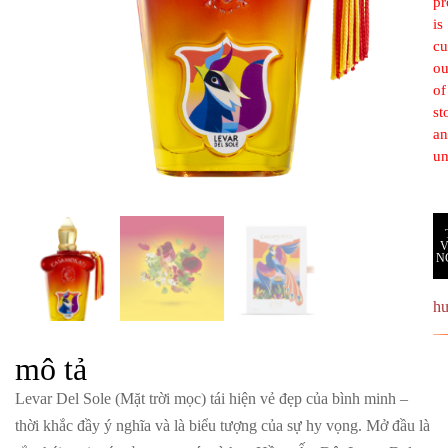
pr
is
cu
ou
of
st
a
un
N
h
mô tả
Levar Del Sole (Mặt trời mọc) tái hiện vẻ đẹp của bình minh –
thời khắc đầy ý nghĩa và là biểu tượng của sự hy vọng. Mở đầu là