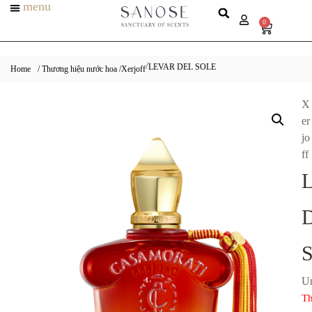
menu
0
LEVAR DEL SOLE
/
Home
/ Thương hiệu nước hoa /
Xerjoff
X
er
jo
ff
Un
Th