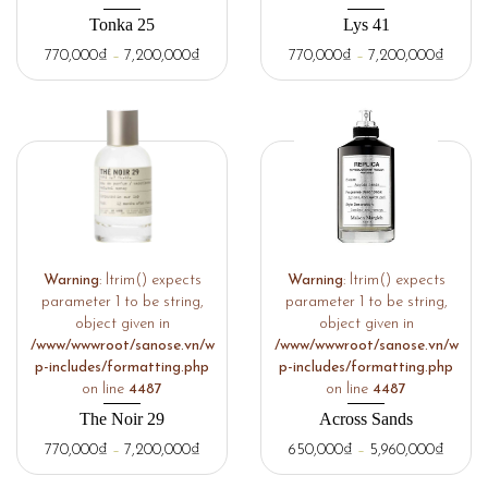
Tonka 25
Lys 41
770,000
₫
–
7,200,000
₫
770,000
₫
–
7,200,000
₫
Warning
: ltrim() expects
Warning
: ltrim() expects
parameter 1 to be string,
parameter 1 to be string,
object given in
object given in
/www/wwwroot/sanose.vn/w
/www/wwwroot/sanose.vn/w
p-includes/formatting.php
p-includes/formatting.php
on line
4487
on line
4487
The Noir 29
Across Sands
770,000
₫
–
7,200,000
₫
650,000
₫
–
5,960,000
₫