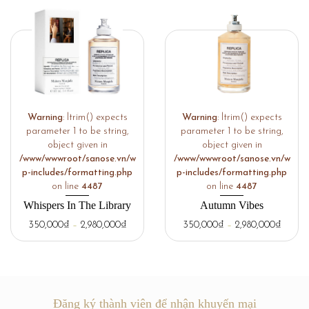
Warning
: ltrim() expects
Warning
: ltrim() expects
parameter 1 to be string,
parameter 1 to be string,
object given in
object given in
/www/wwwroot/sanose.vn/w
/www/wwwroot/sanose.vn/w
p-includes/formatting.php
p-includes/formatting.php
on line
4487
on line
4487
Whispers In The Library
Autumn Vibes
350,000
₫
–
2,980,000
₫
350,000
₫
–
2,980,000
₫
Đăng ký thành viên để nhận khuyến mại