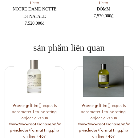
Unum
Unum
NOTRE DAME NOTTE
DÒMM
7,520,000
₫
DI NATALE
7,520,000
₫
sản phẩm liên quan
Warning
: ltrim() expects
Warning
: ltrim() expects
parameter 1 to be string,
parameter 1 to be string,
object given in
object given in
/www/wwwroot/sanose.vn/w
/www/wwwroot/sanose.vn/w
p-includes/formatting.php
p-includes/formatting.php
on line
4487
on line
4487