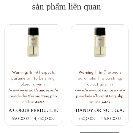
sản phẩm liên quan
Warning
: ltrim() expects
Warning
: ltrim() expects
parameter 1 to be string,
parameter 1 to be string,
object given in
object given in
/www/wwwroot/sanose.vn/w
/www/wwwroot/sanose.vn/w
p-includes/formatting.php
p-includes/formatting.php
on line
4487
on line
4487
A COEUR PERDU. L.B.
DANDY OR NOT. G.A.
550,000
₫
–
4,530,000
₫
550,000
₫
–
4,530,000
₫