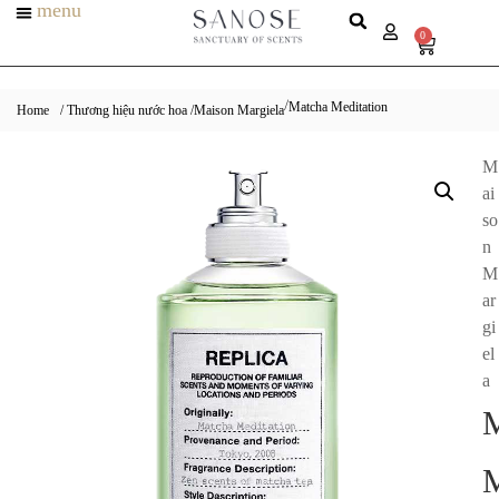
menu
0
Matcha Meditation
/
Home
/ Thương hiệu nước hoa /
Maison Margiela
M
ai
so
n
M
ar
gi
el
a
M
M