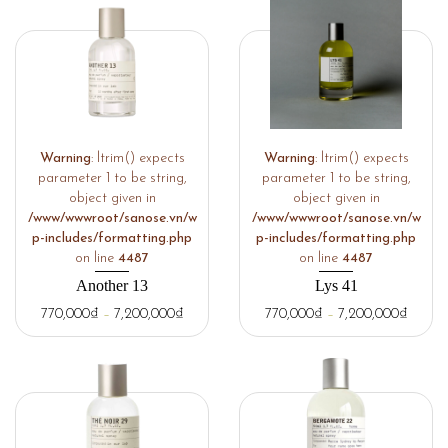
Warning
: ltrim() expects
Warning
: ltrim() expects
parameter 1 to be string,
parameter 1 to be string,
object given in
object given in
/www/wwwroot/sanose.vn/w
/www/wwwroot/sanose.vn/w
p-includes/formatting.php
p-includes/formatting.php
on line
4487
on line
4487
Another 13
Lys 41
770,000
₫
–
7,200,000
₫
770,000
₫
–
7,200,000
₫