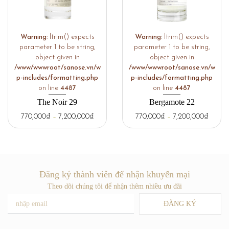
Warning
: ltrim() expects
Warning
: ltrim() expects
parameter 1 to be string,
parameter 1 to be string,
object given in
object given in
/www/wwwroot/sanose.vn/w
/www/wwwroot/sanose.vn/w
p-includes/formatting.php
p-includes/formatting.php
on line
4487
on line
4487
The Noir 29
Bergamote 22
770,000
₫
–
7,200,000
₫
770,000
₫
–
7,200,000
₫
Đăng ký thành viên để nhận khuyến mại
Theo dõi chúng tôi để nhận thêm nhiều ưu đãi
ĐĂNG KÝ