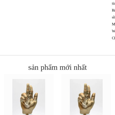
tù
R
sồ
M
W
C
sản phẩm mới nhất