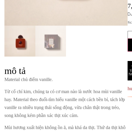
7
D
tí
mô tả
N
Material chủ điểm vanille.
h
Từ cổ chí kim, chúng ta có cơ man nào là nước hoa mùi vanille
hay.
Material
theo đuổi-tìm hiểu vanille một cách bền bỉ, tách lớp
vanille ra nhiều trạng thái sống động, vừa chân thật trong trẻo,
song không kém phần xác thịt xúc cảm.
Mùi hương xuất hiện không ồn ã, mà khá da thịt. Thứ da thịt khô