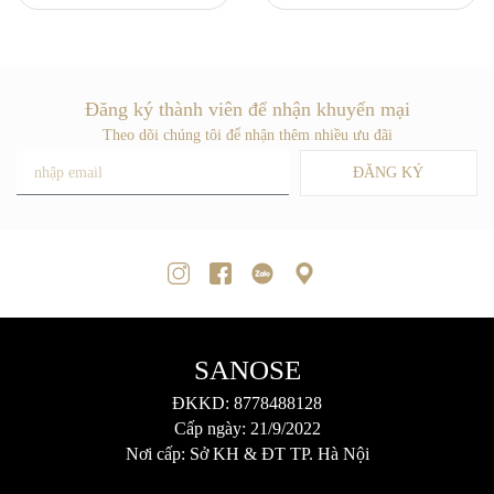
Đăng ký thành viên để nhận khuyến mại
Theo dõi chúng tôi để nhận thêm nhiều ưu đãi
ĐĂNG KÝ
SANOSE
ĐKKD: 8778488128
Cấp ngày: 21/9/2022
Nơi cấp: Sở KH & ĐT TP. Hà Nội