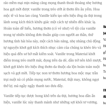
ráo mềm mại mịn màng căng mọng thanh thoát thoảng nhẹ hương
hoa gợi mời được vanille trong trẻo ướt át thơm lên âu yếm. Hoa
mộc tê và hoa lan cùng Vanille kiến tạo nên hiệu ứng da thịt trong
lành song kích thích khứu giác một cách tự nhiên đến khác lạ.
T
H
Hoàn toàn dễ hiểu, hương thơm (có vẻ như) vô tội của vanille
h
p
trong tự nhiên không đơn thuần giúp con người an thần, thứ
Va
hương tình hài hòa này, một cách bản năng, nhẹ nhàng chủ động
H
tự nguyện khơi gợi kích thích nhục cảm của chúng ta khéo léo và
gỗ
hiệu quả đến sơ hở mất kiểm soát. Vanille trong
Material
khởi
H
điểm trong trẻo mướt mát, đọng trên da dẻ, dần trở nên khô mượt,
h
khơi gợi khéo léo hiệu ứng thơm da thuộc-da lộn hoàn toàn nuột
T
sạch và gợi mời. Tiếp tục non tơ thơm hương hoa mộc mạc trần
h
trụi nuột nà có phần mọng nước,
Material
, thật may, không ngọt
thớ lợ, mà ngầy ngậy thanh tao đưa đẩy.
H
E
Vanille tiếp tục được hong khô trên da thịt, hương hoa dần ẩn
đ
H
hiện, vanille lúc này thanh mảnh như những sợi khói tơ vương.
h