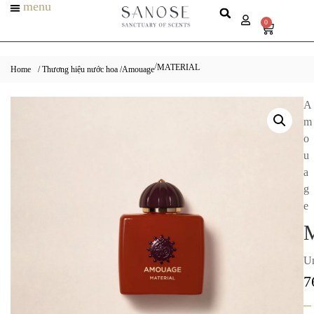
menu
0
MATERIAL
/
Home
/ Thương hiệu nước hoa /
Amouage
A
m
o
u
a
g
e
Un
7
–