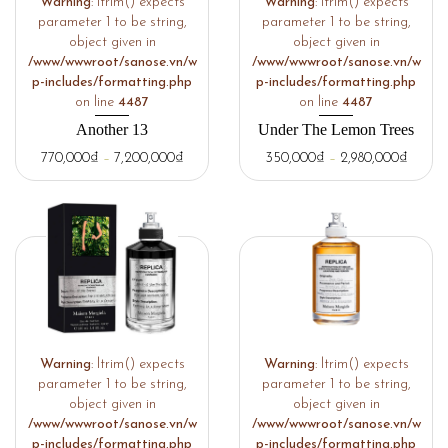
Warning
: ltrim() expects
Warning
: ltrim() expects
parameter 1 to be string,
parameter 1 to be string,
object given in
object given in
/www/wwwroot/sanose.vn/w
/www/wwwroot/sanose.vn/w
p-includes/formatting.php
p-includes/formatting.php
on line
4487
on line
4487
Another 13
Under The Lemon Trees
770,000
₫
–
7,200,000
₫
350,000
₫
–
2,980,000
₫
Warning
: ltrim() expects
Warning
: ltrim() expects
parameter 1 to be string,
parameter 1 to be string,
object given in
object given in
/www/wwwroot/sanose.vn/w
/www/wwwroot/sanose.vn/w
p-includes/formatting.php
p-includes/formatting.php