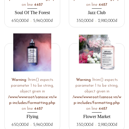
on line
4487
on line
4487
Soul Of The Forest
Jazz Club
650,000
₫
–
5,960,000
₫
350,000
₫
–
2,980,000
₫
Warning
: ltrim() expects
Warning
: ltrim() expects
parameter 1 to be string,
parameter 1 to be string,
object given in
object given in
/www/wwwroot/sanose.vn/w
/www/wwwroot/sanose.vn/w
p-includes/formatting.php
p-includes/formatting.php
on line
4487
on line
4487
Flying
Flower Market
650,000
₫
–
5,960,000
₫
350,000
₫
–
2,980,000
₫