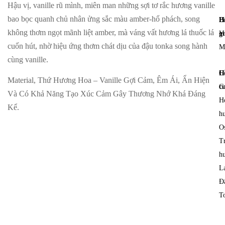
Hậu vị, vanille rũ mình, miên man những sợi tơ rắc hương vanille
bao bọc quanh chủ nhân ửng sắc màu amber-hổ phách, song
H
B
không thơm ngọt mãnh liệt amber, mà váng vất hương lá thuốc lá
g
V
cuốn hút, nhờ hiệu ứng thơm chát dịu của đậu tonka song hành
M
cùng vanille.
H
G
Material, Thứ Hương Hoa – Vanille Gợi Cảm, Êm Ái, Ẩn Hiện
c
G
Và Có Khả Năng Tạo Xúc Cảm Gây Thương Nhớ Khá Đáng
H
Kể.
h
O
T
h
L
Đ
T