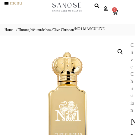
menu
0
NO1 MASCULINE
/
Home
/ Thương hiệu nước hoa /
Clive Christian
C
li
v
e
C
h
ri
st
ia
n