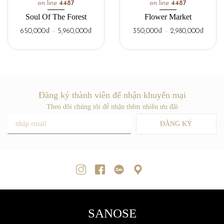
on line
4487
on line
4487
Soul Of The Forest
Flower Market
650,000
₫
–
5,960,000
₫
350,000
₫
–
2,980,000
₫
Đăng ký thành viên để nhận khuyến mại
Theo dõi chúng tôi để nhận thêm nhiều ưu đãi
ĐĂNG KÝ
SANOSE