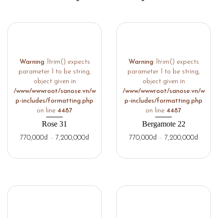
Warning
: ltrim() expects
Warning
: ltrim() expects
parameter 1 to be string,
parameter 1 to be string,
object given in
object given in
/www/wwwroot/sanose.vn/w
/www/wwwroot/sanose.vn/w
p-includes/formatting.php
p-includes/formatting.php
on line
4487
on line
4487
Rose 31
Bergamote 22
770,000
₫
–
7,200,000
₫
770,000
₫
–
7,200,000
₫