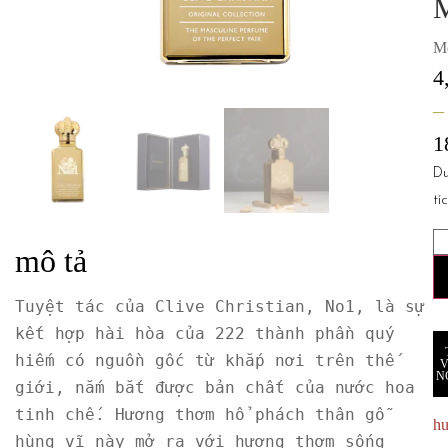
M
4
–
1
D
tí
mô tả
Tuyệt tác của Clive Christian, No1, là sự 
kết hợp hài hòa của 222 thành phần quý 
hiếm có nguồn gốc từ khắp nơi trên thế 
N
giới, nắm bắt được bản chất của nước hoa 
tinh chế. Hương thơm hổ phách thân gỗ 
h
hùng vĩ này mở ra với hương thơm sống 