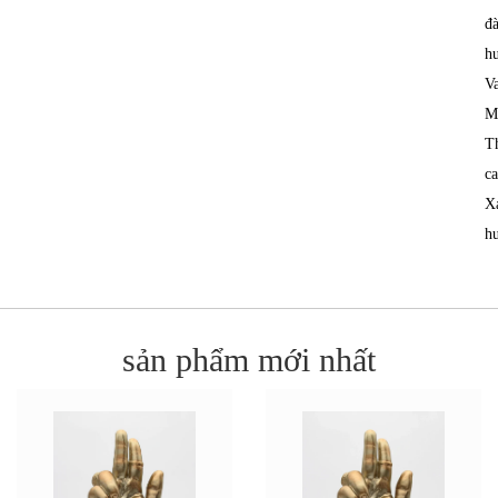
đ
h
V
M
T
ca
X
h
sản phẩm mới nhất