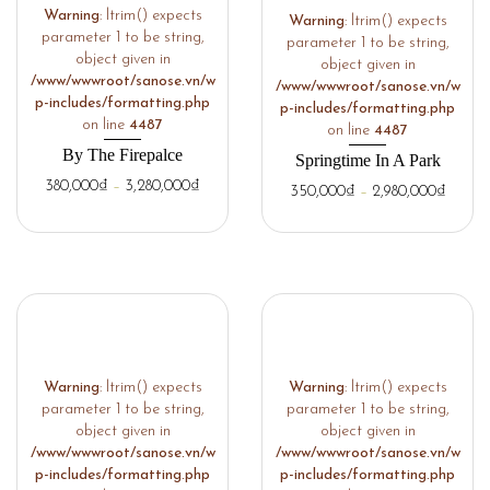
Warning
: ltrim() expects
Warning
: ltrim() expects
parameter 1 to be string,
parameter 1 to be string,
object given in
object given in
/www/wwwroot/sanose.vn/w
/www/wwwroot/sanose.vn/w
p-includes/formatting.php
p-includes/formatting.php
on line
4487
on line
4487
By The Firepalce
Springtime In A Park
380,000
₫
–
3,280,000
₫
350,000
₫
–
2,980,000
₫
Warning
: ltrim() expects
Warning
: ltrim() expects
parameter 1 to be string,
parameter 1 to be string,
object given in
object given in
/www/wwwroot/sanose.vn/w
/www/wwwroot/sanose.vn/w
p-includes/formatting.php
p-includes/formatting.php