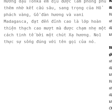
Hương đậu Tonka êm dịu được làm phong phú 
H
X
thêm nhờ kết cấu sâu, sang trọng của Hổ 
đ
h
phách vàng, Gỗ đàn hương và vani 
H
Madagasca, đạt đến đỉnh cao là lớp hoàn 
n
thiện thạch cao mượt mà được chạm nhẹ một 
đ
cách tinh tế bởi một chút Xạ hương. No1 
k
thực sự sống đúng với tên gọi của nó.
H
T
g
d
n
đ
k
H
n
đ
k
Ớ