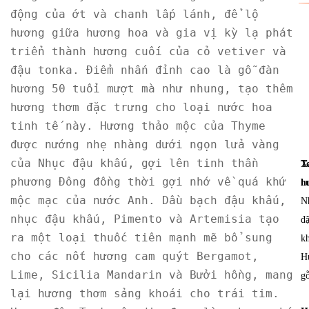
động của ớt và chanh lấp lánh, để lộ 
hương giữa hương hoa và gia vị kỳ lạ phát 
triển thành hương cuối của cỏ vetiver và 
đậu tonka. Điểm nhấn đỉnh cao là gỗ đàn 
hương 50 tuổi mượt mà như nhung, tạo thêm 
hương thơm đặc trưng cho loại nước hoa 
tinh tế này. Hương thảo mộc của Thyme 
được nướng nhẹ nhàng dưới ngọn lửa vàng 
của Nhục đậu khấu, gợi lên tinh thần 
T
X
phương Đông đồng thời gợi nhớ về quá khứ 
h
h
mộc mạc của nước Anh. Dầu bạch đậu khấu, 
N
nhục đậu khấu, Pimento và Artemisia tạo 
đ
ra một loại thuốc tiên mạnh mẽ bổ sung 
k
cho các nốt hương cam quýt Bergamot, 
H
Lime, Sicilia Mandarin và Bưởi hồng, mang 
g
lại hương thơm sảng khoái cho trái tim. 