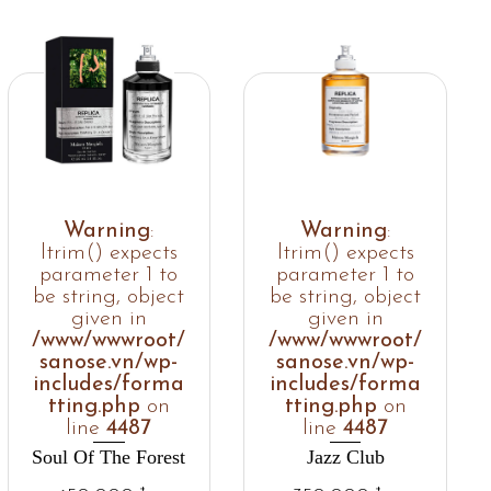
Warning
:
Warning
:
ltrim() expects
ltrim() expects
parameter 1 to
parameter 1 to
be string, object
be string, object
given in
given in
/www/wwwroot/
/www/wwwroot/
sanose.vn/wp-
sanose.vn/wp-
includes/forma
includes/forma
tting.php
on
tting.php
on
line
4487
line
4487
Soul Of The Forest
Jazz Club