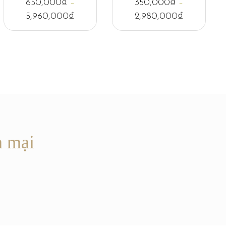
650,000
₫
–
350,000
₫
–
5,960,000
₫
2,980,000
₫
n mại