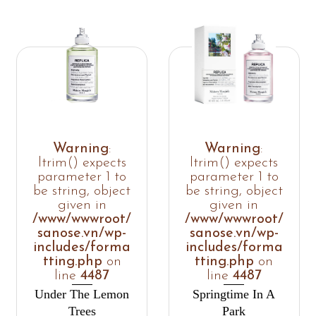
Warning
:
Warning
:
ltrim() expects
ltrim() expects
parameter 1 to
parameter 1 to
be string, object
be string, object
given in
given in
/www/wwwroot/
/www/wwwroot/
sanose.vn/wp-
sanose.vn/wp-
includes/forma
includes/forma
tting.php
on
tting.php
on
line
4487
line
4487
Under The Lemon
Springtime In A
Trees
Park