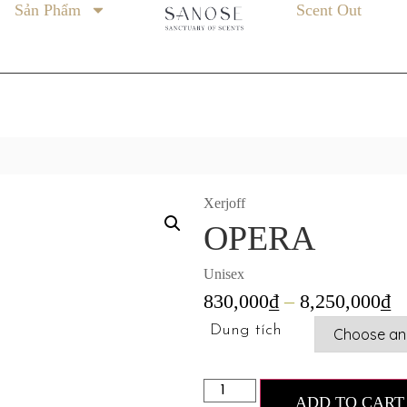
Sản Phẩm
Scent Out
Xerjoff
OPERA
Unisex
830,000
₫
–
8,250,000
₫
Dung tích
ADD TO CART