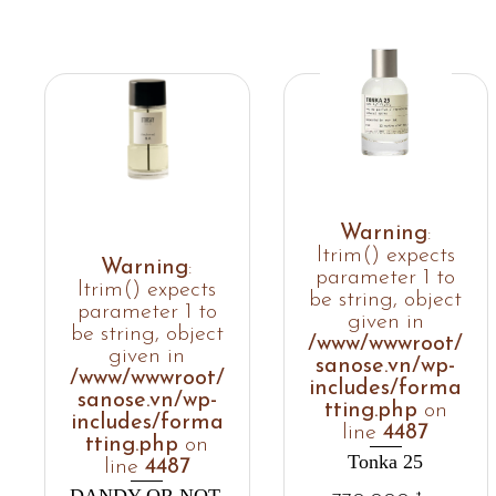
Warning
:
ltrim() expects
Warning
:
parameter 1 to
ltrim() expects
be string, object
parameter 1 to
given in
be string, object
/www/wwwroot/
given in
sanose.vn/wp-
/www/wwwroot/
includes/forma
sanose.vn/wp-
tting.php
on
includes/forma
line
4487
tting.php
on
Tonka 25
line
4487
DANDY OR NOT.