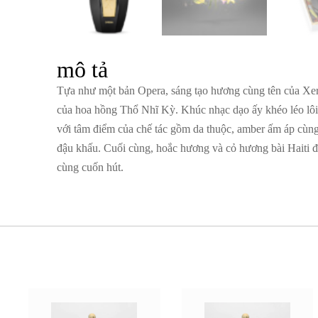
mô tả
Tựa như một bản Opera, sáng tạo hương cùng tên của Xer
của hoa hồng Thổ Nhĩ Kỳ. Khúc nhạc dạo ấy khéo léo lô
với tâm điểm của chế tác gồm da thuộc, amber ấm áp cùn
đậu khấu. Cuối cùng, hoắc hương và cỏ hương bài Haiti đ
cùng cuốn hút.