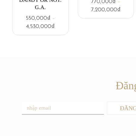
770,000
₫
–
G.A.
7,200,000
₫
550,000
₫
–
4,530,000
₫
Đăng
ĐĂNG