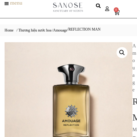
menu
0
REFLECTION MAN
/
Home
/ Thương hiệu nước hoa /
Amouage
A
m
o
u
a
g
e
M