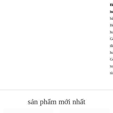
H
C
c
h
bà
H
h
G
đ
h
G
tu
t
sản phẩm mới nhất