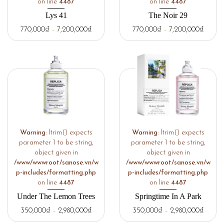
on line
4487
on line
4487
Lys 41
The Noir 29
770,000
₫
–
7,200,000
₫
770,000
₫
–
7,200,000
₫
Warning
: ltrim() expects
Warning
: ltrim() expects
parameter 1 to be string,
parameter 1 to be string,
object given in
object given in
/www/wwwroot/sanose.vn/w
/www/wwwroot/sanose.vn/w
p-includes/formatting.php
p-includes/formatting.php
on line
4487
on line
4487
Under The Lemon Trees
Springtime In A Park
350,000
₫
–
2,980,000
₫
350,000
₫
–
2,980,000
₫