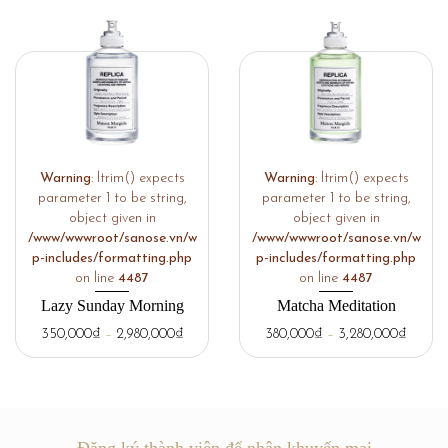
Warning
: ltrim() expects
Warning
: ltrim() expects
parameter 1 to be string,
parameter 1 to be string,
object given in
object given in
/www/wwwroot/sanose.vn/w
/www/wwwroot/sanose.vn/w
p-includes/formatting.php
p-includes/formatting.php
on line
4487
on line
4487
Lazy Sunday Morning
Matcha Meditation
350,000
₫
–
2,980,000
₫
380,000
₫
–
3,280,000
₫
Đăng ký thành viên để nhận khuyến mại