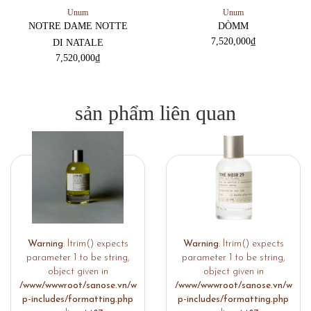
Unum
Unum
NOTRE DAME NOTTE
DÒMM
7,520,000
₫
DI NATALE
7,520,000
₫
sản phẩm liên quan
Warning
: ltrim() expects
Warning
: ltrim() expects
parameter 1 to be string,
parameter 1 to be string,
object given in
object given in
/www/wwwroot/sanose.vn/w
/www/wwwroot/sanose.vn/w
p-includes/formatting.php
p-includes/formatting.php