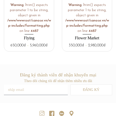
Warning
: ltrim() expects
Warning
: ltrim() expects
parameter 1 to be string,
parameter 1 to be string,
object given in
object given in
/www/wwwroot/sanose.vn/w
/www/wwwroot/sanose.vn/w
p-includes/formatting.php
p-includes/formatting.php
on line
4487
on line
4487
Flying
Flower Market
650,000
₫
–
5,960,000
₫
350,000
₫
–
2,980,000
₫
Đăng ký thành viên để nhận khuyến mại
Theo dõi chúng tôi để nhận thêm nhiều ưu đãi
ĐĂNG KÝ