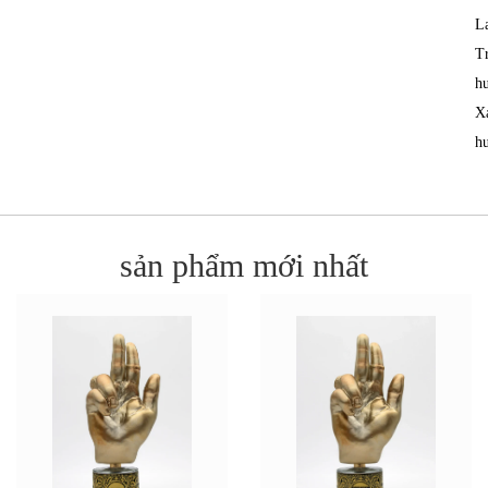
L
T
h
X
h
sản phẩm mới nhất