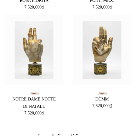
ROSA FIORITA
PONT. MAX.
7,520,000
₫
7,520,000
₫
Unum
Unum
NOTRE DAME NOTTE
DÒMM
7,520,000
₫
DI NATALE
7,520,000
₫