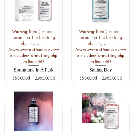
Warning
: ltrim() expects
Warning
: ltrim() expects
parameter 1 to be string,
parameter 1 to be string,
object given in
object given in
/www/wwwroot/sanose.vn/w
/www/wwwroot/sanose.vn/w
p-includes/formatting.php
p-includes/formatting.php
on line
4487
on line
4487
Springtime In A Park
Sailing Day
350,000
₫
–
2,980,000
₫
350,000
₫
–
2,980,000
₫