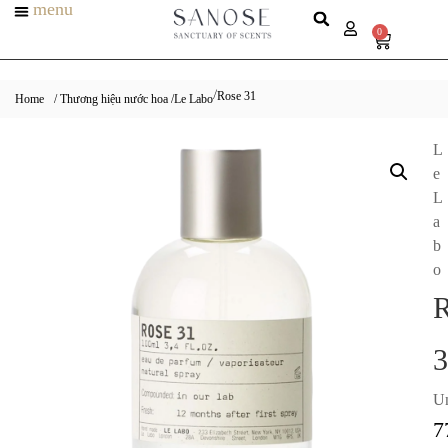
menu
0
Rose 31
/
Home
/ Thương hiệu nước hoa /
Le Labo
L
e
L
a
b
o
R
3
Un
7