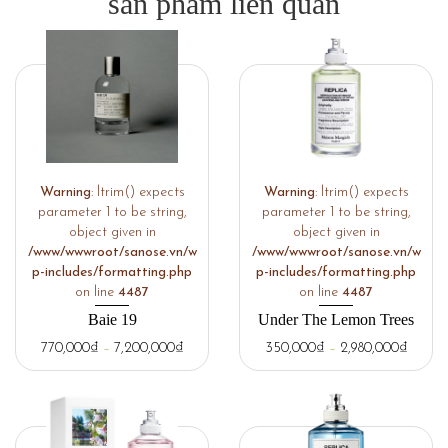
sản phẩm liên quan
Warning
: ltrim() expects
Warning
: ltrim() expects
parameter 1 to be string,
parameter 1 to be string,
object given in
object given in
/www/wwwroot/sanose.vn/w
/www/wwwroot/sanose.vn/w
p-includes/formatting.php
p-includes/formatting.php
on line
4487
on line
4487
Baie 19
Under The Lemon Trees
770,000
₫
–
7,200,000
₫
350,000
₫
–
2,980,000
₫