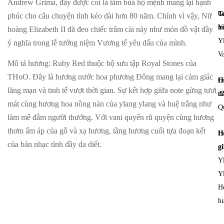
Andrew Grima, đây được coi là tấm bùa hộ mệnh mang lại hạnh
T
G
phúc cho câu chuyện tình kéo dài hơn 80 năm. Chính vì vậy, Nữ
h
Y
hoàng Elizabeth II đã đeo chiếc trâm cài này như món đồ vật đầy
Y
ý nghĩa trong lễ tưởng niệm Vương tế yêu dấu của mình.
V
Mô tả hương
: Ruby Red thuộc bộ sưu tập Royal Stones của
THoO. Đây là hương nước hoa phương Đông mang lại cảm giác
H
G
lãng mạn và tinh tế vượt thời gian. Sự kết hợp giữa note gừng tươi
đ
tư
mát cùng hương hoa nồng nàn của ylang ylang và huệ trắng như
Q
làm mê đắm người thưởng. Với vani quyến rũ quyện cùng hương
thơm ấm áp của gỗ và xạ hương, tầng hương cuối tựa đoạn kết
H
H
của bản nhạc tình đầy da diết.
g
g
Y
Y
H
h