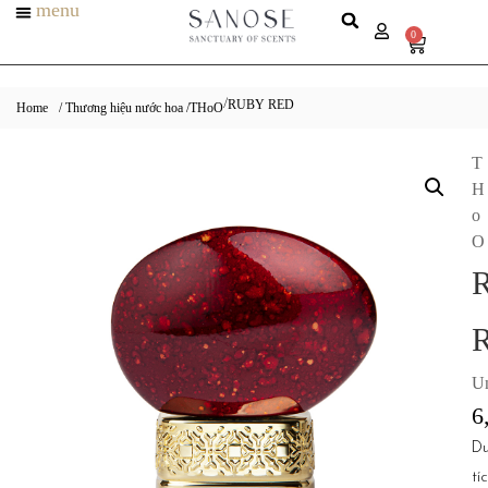
menu
0
RUBY RED
/
Home
/ Thương hiệu nước hoa /
THoO
T
H
o
O
Un
6
D
tí