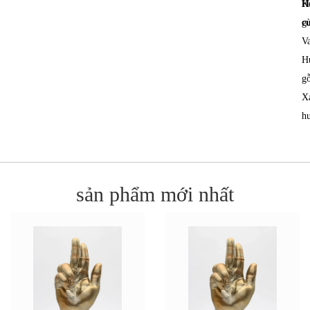
H
K
c
g
Va
H
gỗ
X
h
sản phẩm mới nhất