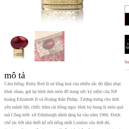
N
h
mô tả
Cảm hứng
: Ruby Red là sự tổng hoà của nhiều sắc đỏ đậm nhạt
khác nhau, gợi lại hình ảnh món đồ trang sức kỷ niệm của Nữ
hoàng Elizabeth II và Hoàng thân Philip. Tượng trưng cho tình
yêu mãnh liệt, chiếc trâm cài hồng ngọc hình bọ hung là món quà
mà Công tước xứ Edinburgh dành tặng bà vào năm 1966. Được
chế tác bởi nhà thiết kế nổi tiếng nhất London vào thời đó,