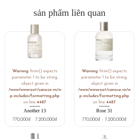
sản phẩm liên quan
Warning
: ltrim() expects
Warning
: ltrim() expects
parameter 1 to be string,
parameter 1 to be string,
object given in
object given in
/www/wwwroot/sanose.vn/w
/www/wwwroot/sanose.vn/w
p-includes/formatting.php
p-includes/formatting.php
on line
4487
on line
4487
Another 13
Rose 31
770,000
₫
–
7,200,000
₫
770,000
₫
–
7,200,000
₫