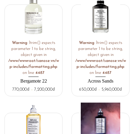
Warning
: ltrim() expects
Warning
: ltrim() expects
parameter 1 to be string,
parameter 1 to be string,
object given in
object given in
/www/wwwroot/sanose.vn/w
/www/wwwroot/sanose.vn/w
p-includes/formatting.php
p-includes/formatting.php
on line
4487
on line
4487
Bergamote 22
Across Sands
770,000
₫
–
7,200,000
₫
650,000
₫
–
5,960,000
₫