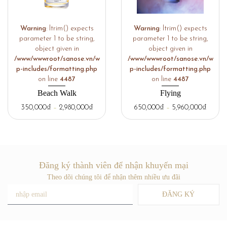
Warning
: ltrim() expects
Warning
: ltrim() expects
parameter 1 to be string,
parameter 1 to be string,
object given in
object given in
/www/wwwroot/sanose.vn/w
/www/wwwroot/sanose.vn/w
p-includes/formatting.php
p-includes/formatting.php
on line
4487
on line
4487
Beach Walk
Flying
350,000
₫
–
2,980,000
₫
650,000
₫
–
5,960,000
₫
Đăng ký thành viên để nhận khuyến mại
Theo dõi chúng tôi để nhận thêm nhiều ưu đãi
ĐĂNG KÝ