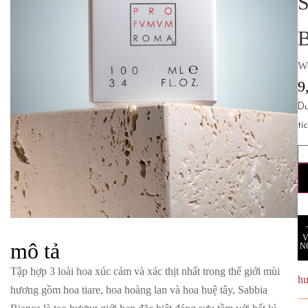
W
9
D
tí
mô tả
N
Tập hợp 3 loài hoa xúc cảm và xác thịt nhất trong thế giới mùi
h
hương gồm hoa tiare, hoa hoàng lan và hoa huệ tây, Sabbia