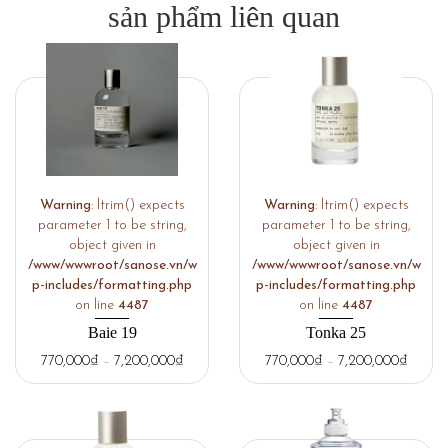
sản phẩm liên quan
Warning
: ltrim() expects
Warning
: ltrim() expects
parameter 1 to be string,
parameter 1 to be string,
object given in
object given in
/www/wwwroot/sanose.vn/w
/www/wwwroot/sanose.vn/w
p-includes/formatting.php
p-includes/formatting.php
on line
4487
on line
4487
Baie 19
Tonka 25
770,000
₫
–
7,200,000
₫
770,000
₫
–
7,200,000
₫