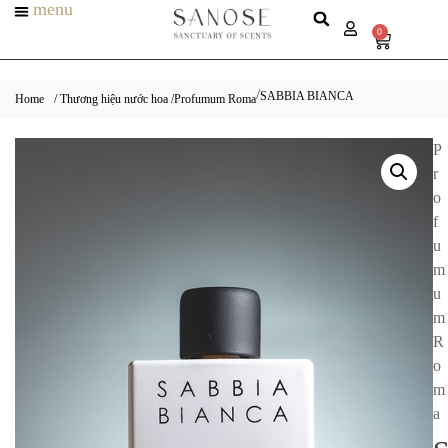
menu
0
SABBIA BIANCA
/
Home
/ Thương hiệu nước hoa /
Profumum Roma
P
r
o
f
u
m
u
m
R
o
m
a