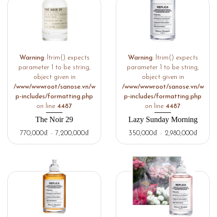
Warning
: ltrim() expects
Warning
: ltrim() expects
parameter 1 to be string,
parameter 1 to be string,
object given in
object given in
/www/wwwroot/sanose.vn/w
/www/wwwroot/sanose.vn/w
p-includes/formatting.php
p-includes/formatting.php
on line
4487
on line
4487
The Noir 29
Lazy Sunday Morning
770,000
₫
–
7,200,000
₫
350,000
₫
–
2,980,000
₫