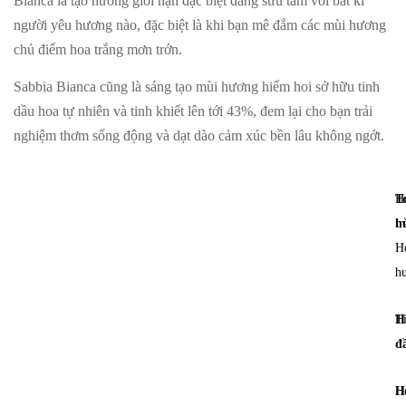
Bianca là tạo hương giới hạn đặc biệt đáng sưu tầm với bất kì
người yêu hương nào, đặc biệt là khi bạn mê đắm các mùi hương
chủ điểm hoa trắng mơn trớn.
Sabbia Bianca cũng là sáng tạo mùi hương hiếm hoi sở hữu tinh
dầu hoa tự nhiên và tinh khiết lên tới 43%, đem lại cho bạn trải
nghiệm thơm sống động và dạt dào cảm xúc bền lâu không ngớt.
T
H
h
tr
H
h
H
Ti
đ
H
H