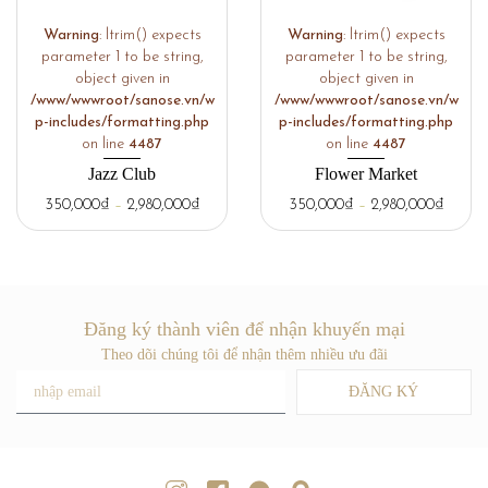
Warning
: ltrim() expects
Warning
: ltrim() expects
parameter 1 to be string,
parameter 1 to be string,
object given in
object given in
/www/wwwroot/sanose.vn/w
/www/wwwroot/sanose.vn/w
p-includes/formatting.php
p-includes/formatting.php
on line
4487
on line
4487
Jazz Club
Flower Market
350,000
₫
–
2,980,000
₫
350,000
₫
–
2,980,000
₫
Đăng ký thành viên để nhận khuyến mại
Theo dõi chúng tôi để nhận thêm nhiều ưu đãi
ĐĂNG KÝ