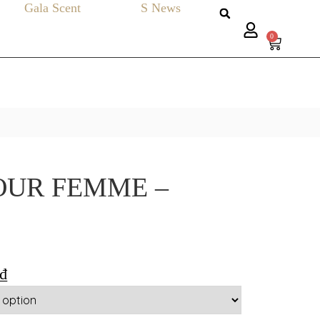
Gala Scent
S News
0
OUR FEMME –
₫