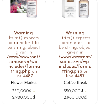
Warning
:
Warning
:
ltrim() expects
ltrim() expects
parameter 1 to
parameter 1 to
be string, object
be string, object
given in
given in
/www/wwwroot/
/www/wwwroot/
sanose.vn/wp-
sanose.vn/wp-
includes/forma
includes/forma
tting.php
on
tting.php
on
line
4487
line
4487
Flower Market
Coffee Break
350,000
₫
–
350,000
₫
–
2,980,000
₫
2,980,000
₫