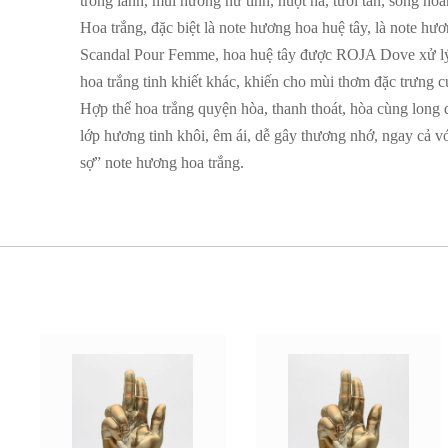
trong lành, mùi hương nữ tính, nuột nà, tươi tắn, song ho
Hoa trắng, đặc biệt là note hương hoa huệ tây, là note hư
Scandal Pour Femme, hoa huệ tây được ROJA Dove xử lý-
hoa trắng tinh khiết khác, khiến cho mùi thơm đặc trưng c
Hợp thể hoa trắng quyện hòa, thanh thoát, hòa cùng long
lớp hương tinh khôi, êm ái, dễ gây thương nhớ, ngay cả 
sợ” note hương hoa trắng.