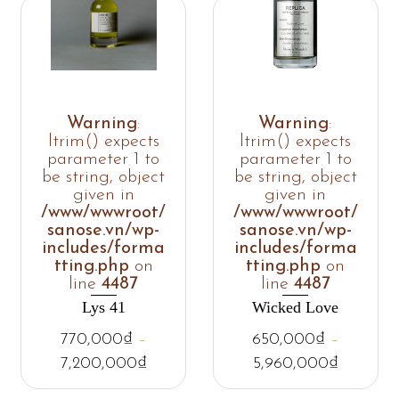
Warning
:
Warning
:
ltrim() expects
ltrim() expects
parameter 1 to
parameter 1 to
be string, object
be string, object
given in
given in
/www/wwwroot/
/www/wwwroot/
sanose.vn/wp-
sanose.vn/wp-
includes/forma
includes/forma
tting.php
on
tting.php
on
line
4487
line
4487
Lys 41
Wicked Love
770,000
₫
–
650,000
₫
–
7,200,000
₫
5,960,000
₫