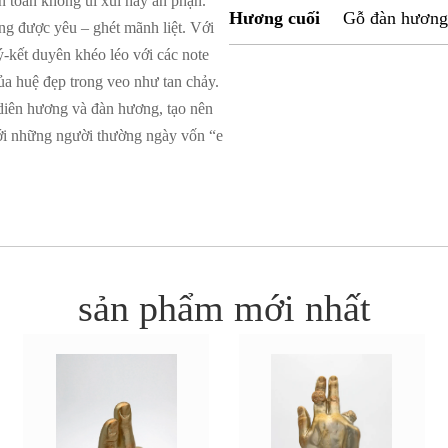
àn toàn không úi xùi hay an phận.
Hương cuối
Gỗ đàn hương
ơng được yêu – ghét mãnh liệt. Với
kết duyên khéo léo với các note
ủa huệ đẹp trong veo như tan chảy.
 diên hương và đàn hương, tạo nên
với những người thường ngày vốn “e
sản phẩm mới nhất