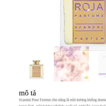
mô tả
Scandal Pour Femme cho nàng là mùi hương không drama.