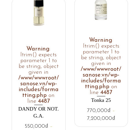
Warning
:
ltrim() expects
Warning
:
parameter 1 to
ltrim() expects
be string, object
parameter 1 to
given in
be string, object
/www/wwwroot/
given in
sanose.vn/wp-
/www/wwwroot/
includes/forma
sanose.vn/wp-
tting.php
on
includes/forma
line
4487
tting.php
on
Tonka 25
line
4487
DANDY OR NOT.
770,000
₫
–
G.A.
7,200,000
₫
550,000
₫
–