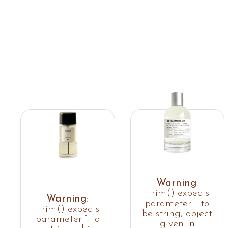
Warning
:
ltrim() expects
Warning
:
parameter 1 to
ltrim() expects
be string, object
parameter 1 to
given in