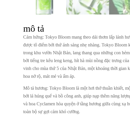
mô tả
Cảm hứng
: Tokyo Bloom mang theo dải thơm lấp lánh hư
được tô điểm bởi thứ ánh sáng nhẹ nhàng. Tokyo Bloom 
trong khu vườn Nhật Bản, lang thang qua những con hẻm 
bởi tiếng tre kêu leng keng, hít hà mùi nồng đặc trưng củ
vinh cho mùa thứ 5 của Nhật Bản, một khoảng thời gian 
hoa nở rộ, mát mẻ và ấm áp.
Mô tả hương
: Tokyo Bloom là một hơi thở thuần khiết, mộ
bởi lá húng quế và bồ công anh, giúp nạp thêm năng lượng
và hoa Cyclamen hòa quyện ở tầng hương giữa cùng xạ 
toàn bộ sự gợi cảm khó cưỡng.