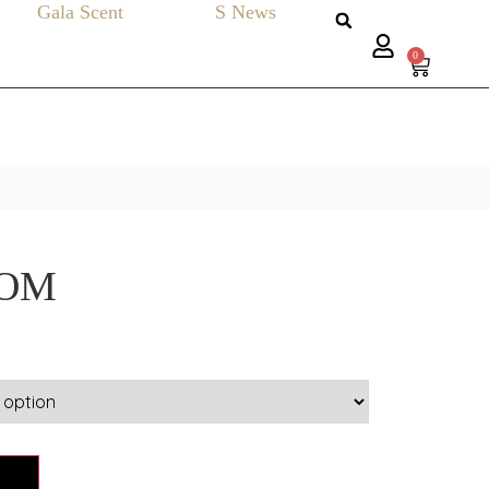
Gala Scent
S News
0
OOM