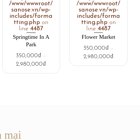
/www/wwwroot/
/www/wwwroot/
sanose.vn/wp-
sanose.vn/wp-
includes/forma
includes/forma
tting.php
on
tting.php
on
line
4487
line
4487
Springtime In A
Flower Market
Park
350,000
₫
–
350,000
₫
–
2,980,000
₫
2,980,000
₫
n mại