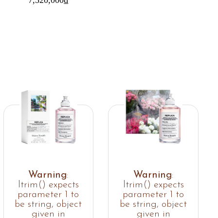
Warning
:
Warning
:
ltrim() expects
ltrim() expects
parameter 1 to
parameter 1 to
be string, object
be string, object
given in
given in