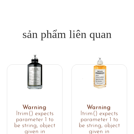
sản phẩm liên quan
Warning
:
Warning
:
ltrim() expects
ltrim() expects
parameter 1 to
parameter 1 to
be string, object
be string, object
given in
given in