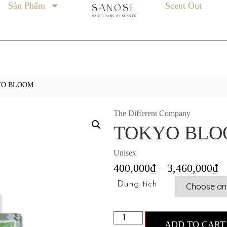
Sản Phẩm
Scent Out
YO BLOOM
The Different Company
TOKYO BL
Unisex
400,000
₫
–
3,460,000
₫
Dung tích
ADD TO CART