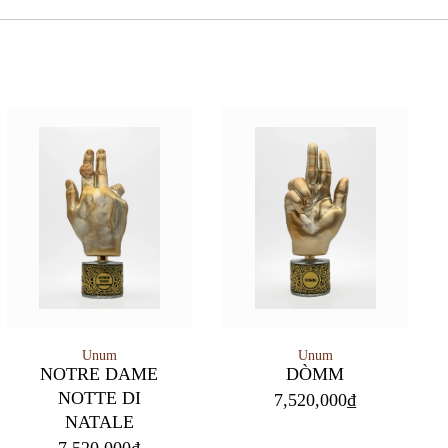
Unum
Unum
NOTRE DAME
DÒMM
NOTTE DI
7,520,000
₫
NATALE
7,520,000
₫