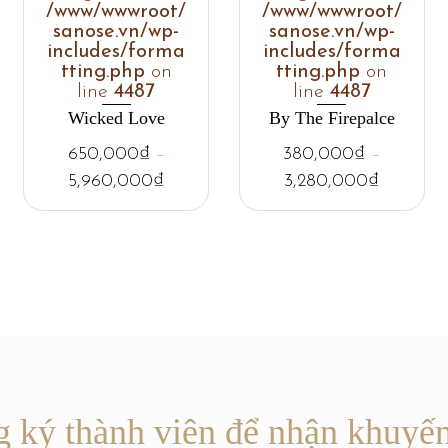
/www/wwwroot/
/www/wwwroot/
sanose.vn/wp-
sanose.vn/wp-
includes/forma
includes/forma
tting.php
on
tting.php
on
line
4487
line
4487
Wicked Love
By The Firepalce
650,000
₫
–
380,000
₫
–
5,960,000
₫
3,280,000
₫
 ký thành viên để nhận khuyế