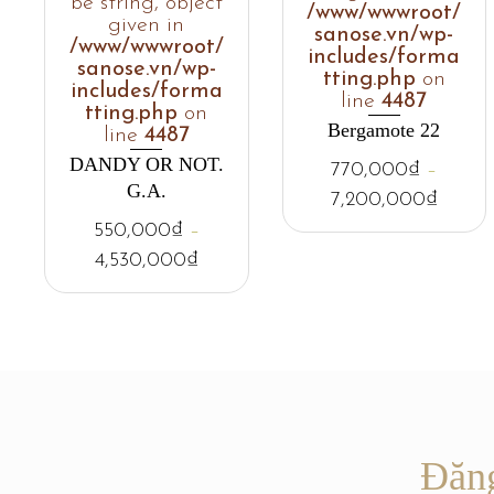
be string, object
/www/wwwroot/
given in
sanose.vn/wp-
/www/wwwroot/
includes/forma
sanose.vn/wp-
tting.php
on
includes/forma
line
4487
tting.php
on
Bergamote 22
line
4487
DANDY OR NOT.
770,000
₫
–
G.A.
7,200,000
₫
550,000
₫
–
4,530,000
₫
Đăng