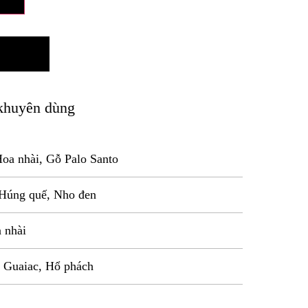
khuyên dùng
Hoa nhài, Gỗ Palo Santo
 Húng quế, Nho đen
 nhài
 Guaiac, Hổ phách