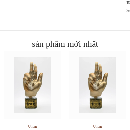
H
H
c
h
sản phẩm mới nhất
Unum
Unum