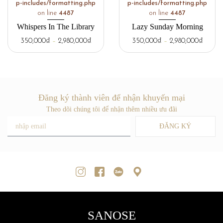
p-includes/formatting.php
p-includes/formatting.php
on line
4487
on line
4487
Whispers In The Library
Lazy Sunday Morning
350,000
₫
–
2,980,000
₫
350,000
₫
–
2,980,000
₫
Đăng ký thành viên để nhận khuyến mại
Theo dõi chúng tôi để nhận thêm nhiều ưu đãi
ĐĂNG KÝ
SANOSE