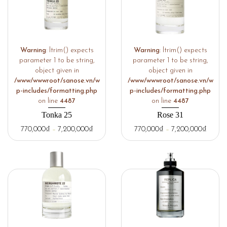
Warning
: ltrim() expects
Warning
: ltrim() expects
parameter 1 to be string,
parameter 1 to be string,
object given in
object given in
/www/wwwroot/sanose.vn/w
/www/wwwroot/sanose.vn/w
p-includes/formatting.php
p-includes/formatting.php
on line
4487
on line
4487
Tonka 25
Rose 31
770,000
₫
–
7,200,000
₫
770,000
₫
–
7,200,000
₫