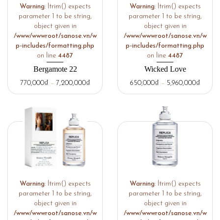
Warning
: ltrim() expects
Warning
: ltrim() expects
parameter 1 to be string,
parameter 1 to be string,
object given in
object given in
/www/wwwroot/sanose.vn/w
/www/wwwroot/sanose.vn/w
p-includes/formatting.php
p-includes/formatting.php
on line
4487
on line
4487
Bergamote 22
Wicked Love
770,000
₫
–
7,200,000
₫
650,000
₫
–
5,960,000
₫
Warning
: ltrim() expects
Warning
: ltrim() expects
parameter 1 to be string,
parameter 1 to be string,
object given in
object given in
/www/wwwroot/sanose.vn/w
/www/wwwroot/sanose.vn/w