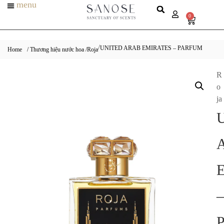
menu
0
UNITED ARAB EMIRATES – PARFUM
/
Home
/ Thương hiệu nước hoa /
Roja
R
o
ja
–