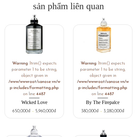
sản phẩm liên quan
Warning
: ltrim() expects
Warning
: ltrim() expects
parameter 1 to be string,
parameter 1 to be string,
object given in
object given in
/www/wwwroot/sanose.vn/w
/www/wwwroot/sanose.vn/w
p-includes/formatting.php
p-includes/formatting.php
on line
4487
on line
4487
Wicked Love
By The Firepalce
650,000
₫
–
5,960,000
₫
380,000
₫
–
3,280,000
₫