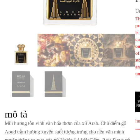
Un
Th
pr
is
cu
ou
of
st
a
un
N
mô tả
h
Mùi hương tôn vinh văn hóa thơm của xứ Arab. Chủ điểm gỗ
Aoud trầm hương xuyên suốt tượng trưng cho nền văn minh