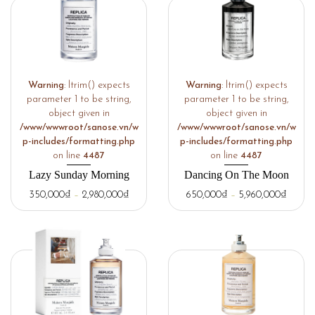
Warning
: ltrim() expects
Warning
: ltrim() expects
parameter 1 to be string,
parameter 1 to be string,
object given in
object given in
/www/wwwroot/sanose.vn/w
/www/wwwroot/sanose.vn/w
p-includes/formatting.php
p-includes/formatting.php
on line
4487
on line
4487
Lazy Sunday Morning
Dancing On The Moon
350,000
₫
–
2,980,000
₫
650,000
₫
–
5,960,000
₫