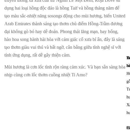
truyền thống xa xưa của xứ Nghìn Lẻ Một Đêm, Roja Dove sử
dụng hai loại hồng độc đáo là hồng Taif và hồng tháng năm để
tạo màu sắc-nhiệt năng sosongs động cho mùi hương, biến United
Arab Emirates thành sáng tạo thơm chủ điểm Hồng-Trầm đương
đại không gò bó hay dễ đoán. Phong thái lãng mạn, bay bổng,
hào hoa song hành hài hòa với cảm giác cổ xưa bí ẩn, đây là sáng
tạo thơm giàu vui thú và bất ngờ, cân bằng giữa tính nghệ sĩ với
tính ứng dụng, rất dễ gây thiện cảm.
T
H
h
h
Mùi hương là cơn lốc tình rộn ràng cảm xúc. Và bạn sẵn sàng hòa
H
nhịp cùng cơn lốc thơm cuồng nhiệt Ti Amo?
gỗ
T
h
X
h
H
C