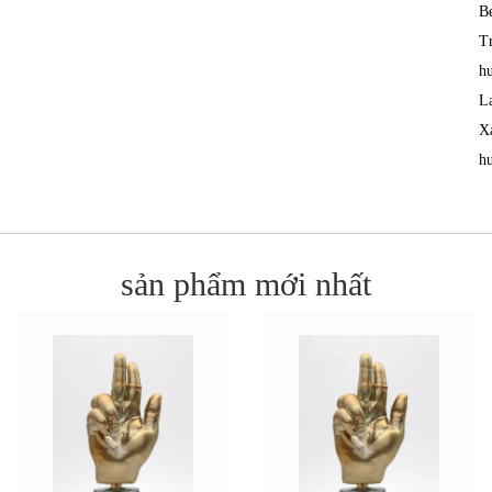
B
T
h
L
X
h
sản phẩm mới nhất