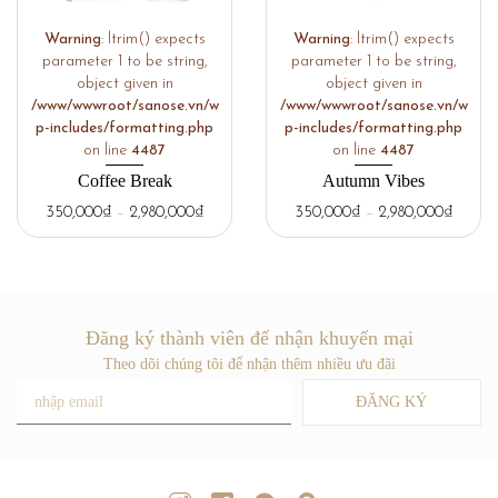
Warning
: ltrim() expects
Warning
: ltrim() expects
parameter 1 to be string,
parameter 1 to be string,
object given in
object given in
/www/wwwroot/sanose.vn/w
/www/wwwroot/sanose.vn/w
p-includes/formatting.php
p-includes/formatting.php
on line
4487
on line
4487
Coffee Break
Autumn Vibes
350,000
₫
–
2,980,000
₫
350,000
₫
–
2,980,000
₫
Đăng ký thành viên để nhận khuyến mại
Theo dõi chúng tôi để nhận thêm nhiều ưu đãi
ĐĂNG KÝ