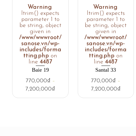
Warning
:
Warning
:
ltrim() expects
ltrim() expects
parameter 1 to
parameter 1 to
be string, object
be string, object
given in
given in
/www/wwwroot/
/www/wwwroot/
sanose.vn/wp-
sanose.vn/wp-
includes/forma
includes/forma
tting.php
on
tting.php
on
line
4487
line
4487
Baie 19
Santal 33
770,000
₫
–
770,000
₫
–
7,200,000
₫
7,200,000
₫