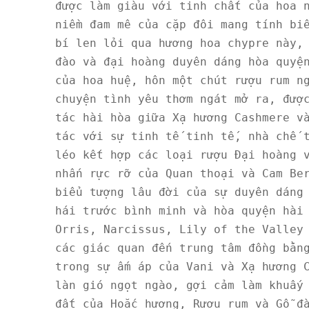
được làm giàu với tinh chất của hoa n
niềm đam mê của cặp đôi mang tính biể
bí len lỏi qua hương hoa chypre này, 
đào và đại hoàng duyên dáng hòa quyện
của hoa huệ, hôn một chút rượu rum ng
chuyện tình yêu thơm ngát mở ra, được
tác hài hòa giữa Xạ hương Cashmere và
tác với sự tinh tế tinh tế, nhà chế t
léo kết hợp các loại rượu Đại hoàng v
nhấn rực rỡ của Quan thoại và Cam Ber
biểu tượng lâu đời của sự duyên dáng 
hái trước bình minh và hòa quyện hài 
Orris, Narcissus, Lily of the Valley 
các giác quan đến trung tâm đồng bằng
trong sự ấm áp của Vani và Xạ hương C
làn gió ngọt ngào, gợi cảm làm khuấy 
đất của Hoắc hương, Rượu rum và Gỗ đà