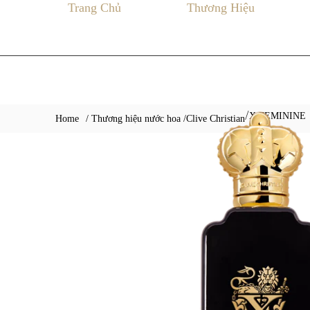
Trang Chủ
Thương Hiệu
X FEMININE
/
Home
/ Thương hiệu nước hoa /
Clive Christian