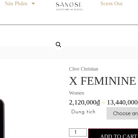
Sản Phẩm
Scent Out
Clive Christian
X FEMININE
Women
2,120,000
₫
–
13,440,000
Dung tích
ADD TO CART