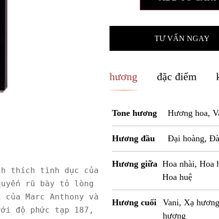
TƯ VẤN NGAY
hương
đặc điểm
Tone hương
Hương hoa, V
Hương đầu
Đại hoàng, Đ
Hương giữa
Hoa nhài, Hoa h
h thích tình dục của 
Hoa huệ
uyến rũ bày tỏ lòng 
 của Marc Anthony và 
Hương cuối
Vani, Xạ hươn
ới độ phức tạp 187, 
hương