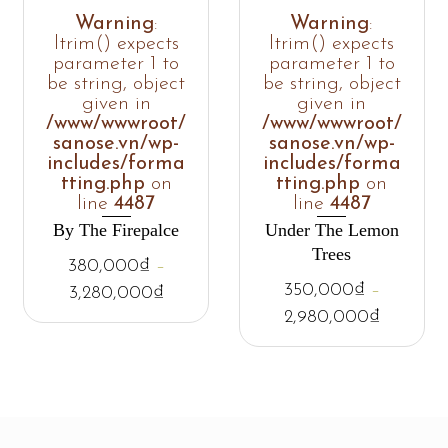
Warning
:
Warning
:
ltrim() expects
ltrim() expects
parameter 1 to
parameter 1 to
be string, object
be string, object
given in
given in
/www/wwwroot/
/www/wwwroot/
sanose.vn/wp-
sanose.vn/wp-
includes/forma
includes/forma
tting.php
on
tting.php
on
line
4487
line
4487
By The Firepalce
Under The Lemon
Trees
380,000
₫
–
350,000
₫
–
3,280,000
₫
2,980,000
₫