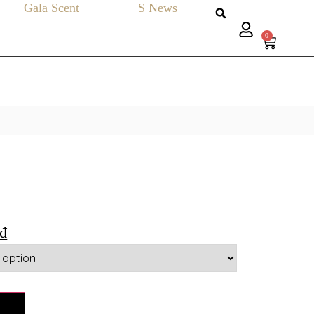
Gala Scent
S News
0
₫