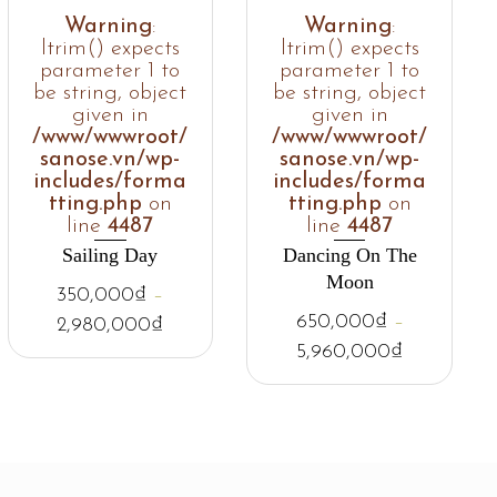
Warning
:
Warning
:
ltrim() expects
ltrim() expects
parameter 1 to
parameter 1 to
be string, object
be string, object
given in
given in
/www/wwwroot/
/www/wwwroot/
sanose.vn/wp-
sanose.vn/wp-
includes/forma
includes/forma
tting.php
on
tting.php
on
line
4487
line
4487
Sailing Day
Dancing On The
Moon
350,000
₫
–
650,000
₫
–
2,980,000
₫
5,960,000
₫