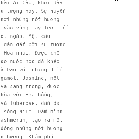
hài Ai Cập, khơi dậy 
u tượng này. Sự huyền 
nơi những nốt hương 
 vào vòng tay tươi tốt 
ọt ngào. Một câu 
 dẫn dắt bởi sự tương 
 Hoa nhài. Được chế 
ạo nước hoa đã khéo 
à Đào với những điểm 
gamot. Jasmine, một 
và sang trọng, được 
hòa với Hoa hồng, 
và Tuberose, dẫn dắt 
 sông Nile. Đắm mình 
ashmeran, tạo ra một 
động những nốt hương 
n hương. Khám phá 