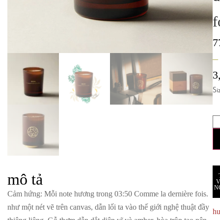
f
7
–
3
Si
mô tả
N
Cảm hứng
: Mỗi note hương trong 03:50 Comme la dernière fois.
như một nét vẽ trên canvas, dẫn lối ta vào thế giới nghệ thuật đầy
h