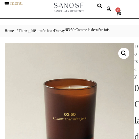
menu
0
03:50 Comme la dernière fois
/
Home
/ Thương hiệu nước hoa /
Dorsay
D
o
rs
a
y
0
l
d