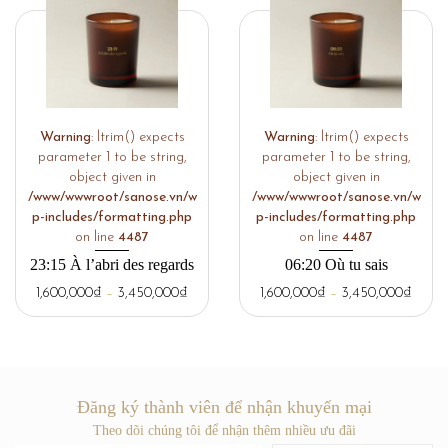
Warning
: ltrim() expects
Warning
: ltrim() expects
parameter 1 to be string,
parameter 1 to be string,
object given in
object given in
/www/wwwroot/sanose.vn/w
/www/wwwroot/sanose.vn/w
p-includes/formatting.php
p-includes/formatting.php
on line
4487
on line
4487
23:15 À l’abri des regards
06:20 Où tu sais
1,600,000
₫
–
3,450,000
₫
1,600,000
₫
–
3,450,000
₫
Đăng ký thành viên để nhận khuyến mại
Theo dõi chúng tôi để nhận thêm nhiều ưu đãi