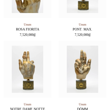
Unum
Unum
ROSA FIORITA
PONT. MAX.
7,520,000
₫
7,520,000
₫
Unum
Unum
NOTRE DAME NOTTE
DÒMM