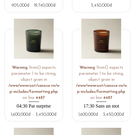
905,000
₫
–
19,740,000
₫
3,450,000
₫
Warning
: ltrim() expects
Warning
: ltrim() expects
parameter 1 to be string,
parameter 1 to be string,
object given in
object given in
/www/wwwroot/sanose.vn/w
/www/wwwroot/sanose.vn/w
p-includes/formatting.php
p-includes/formatting.php
on line
4487
on line
4487
04:30 Par surprise
17:30 Sans un mot
1,600,000
₫
–
3,450,000
₫
1,600,000
₫
–
3,450,000
₫