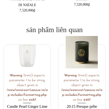
7,520,000
₫
DI NATALE
7,520,000
₫
sản phẩm liên quan
Warning
: ltrim() expects
Warning
: ltrim() expects
parameter 1 to be string,
parameter 1 to be string,
object given in
object given in
/www/wwwroot/sanose.vn/w
/www/wwwroot/sanose.vn/w
p-includes/formatting.php
p-includes/formatting.php
on line
4487
on line
4487
Candle Pearl Ginger Lime
20:15 Presque prête