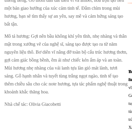
thiêng liêng. Gỗ thơm dẫn dắt diên vĩ và amber, hòa trộn tạo nên
một bản giao hưởng của xúc cảm tinh tế. Đắm chìm trong mùi
hương, bạn sẽ tìm thấy sự an yên, say mê và cảm hứng sáng tạo
bất tận.
Mô tả hương
: Gợi nên bầu không khí yên tĩnh, nhẹ nhàng và thân
mật trong xưởng vẽ của nghệ sĩ, sáng tạo được tạo ra từ năm
nguyên liệu thô. Bơ diên vĩ nâng đỡ toàn bộ cấu trúc hương thơm,
gợi cảm giác bồng bềnh, êm ái như chiếc kén ấm áp và an toàn.
Mùi hương nhẹ nhàng của vải lanh tựa làn gió mát lành, tươi
T
B
sáng. Gỗ hạnh nhân và tuyết tùng trắng ngọt ngào, tinh tế tạo
h
di
thêm chiều sâu cho các note hương, tựa tác phẩm nghệ thuật trong
vĩ
khoảnh khắc thăng hoa.
G
tu
Nhà chế tác
: Olivia Giacobetti
t
tr
X