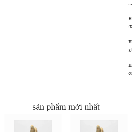
h
H
đ
H
g
H
c
sản phẩm mới nhất