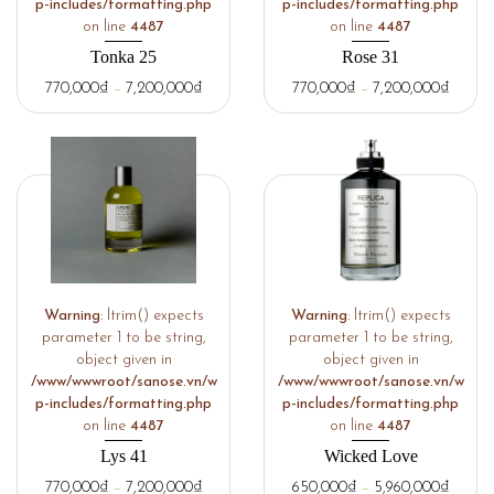
p-includes/formatting.php
p-includes/formatting.php
on line
4487
on line
4487
Tonka 25
Rose 31
770,000
₫
–
7,200,000
₫
770,000
₫
–
7,200,000
₫
Warning
: ltrim() expects
Warning
: ltrim() expects
parameter 1 to be string,
parameter 1 to be string,
object given in
object given in
/www/wwwroot/sanose.vn/w
/www/wwwroot/sanose.vn/w
p-includes/formatting.php
p-includes/formatting.php
on line
4487
on line
4487
Lys 41
Wicked Love
770,000
₫
–
7,200,000
₫
650,000
₫
–
5,960,000
₫