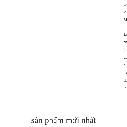
H
vi
M
H
H
c
p
G
đ
h
L
t
lá
sản phẩm mới nhất