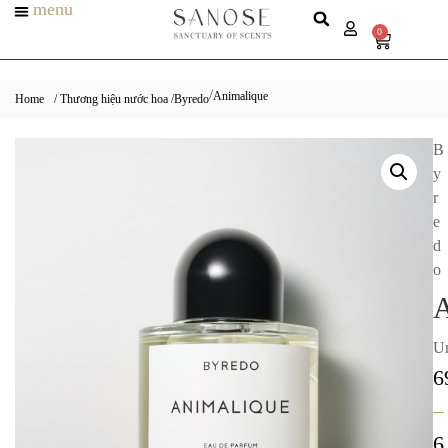
menu
0
Animalique
/
Home
/ Thương hiệu nước hoa /
Byredo
B
y
r
e
d
o
A
Un
6
–
6