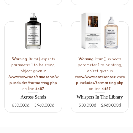
Warning
: ltrim() expects
Warning
: ltrim() expects
parameter 1 to be string,
parameter 1 to be string,
object given in
object given in
/www/wwwroot/sanose.vn/w
/www/wwwroot/sanose.vn/w
p-includes/formatting.php
p-includes/formatting.php
on line
4487
on line
4487
Across Sands
Whispers In The Library
650,000
₫
–
5,960,000
₫
350,000
₫
–
2,980,000
₫