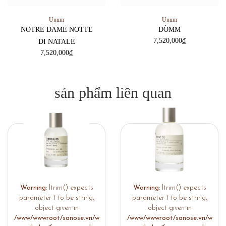
Unum
Unum
NOTRE DAME NOTTE
DÒMM
7,520,000
₫
DI NATALE
7,520,000
₫
sản phẩm liên quan
Warning
: ltrim() expects
Warning
: ltrim() expects
parameter 1 to be string,
parameter 1 to be string,
object given in
object given in
/www/wwwroot/sanose.vn/w
/www/wwwroot/sanose.vn/w