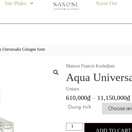
Sản Phẩm
Scent Out
 Universalis Cologne forte
Maison Francis Kurkdjian
Aqua Universa
Unisex
610,000
₫
–
11,150,000
₫
Dung tích
ADD TO CART