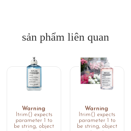
sản phẩm liên quan
Warning
:
Warning
:
ltrim() expects
ltrim() expects
parameter 1 to
parameter 1 to
be string, object
be string, object