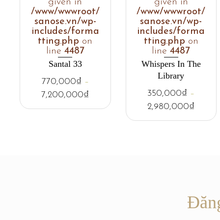
given in
given in
/www/wwwroot/
/www/wwwroot/
sanose.vn/wp-
sanose.vn/wp-
includes/forma
includes/forma
tting.php
on
tting.php
on
line
4487
line
4487
Santal 33
Whispers In The
Library
770,000
₫
–
350,000
₫
–
7,200,000
₫
2,980,000
₫
Đăng