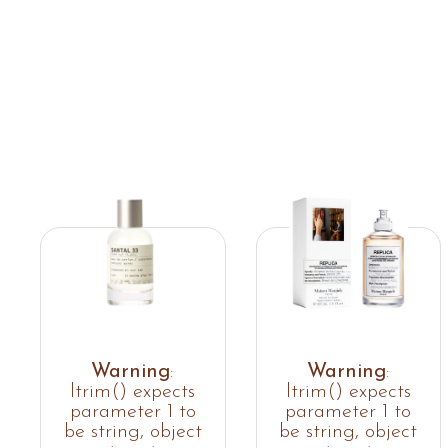
Warning
:
Warning
:
ltrim() expects
ltrim() expects
parameter 1 to
parameter 1 to
be string, object
be string, object