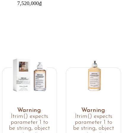
7,520,000
₫
Warning
:
Warning
:
ltrim() expects
ltrim() expects
parameter 1 to
parameter 1 to
be string, object
be string, object