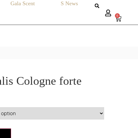
Gala Scent
S News
0
lis Cologne forte