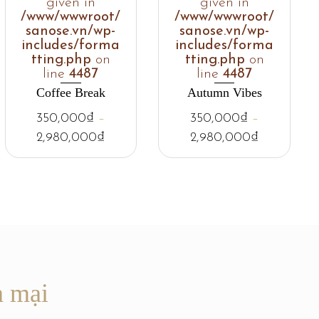
given in
given in
/www/wwwroot/
/www/wwwroot/
sanose.vn/wp-
sanose.vn/wp-
includes/forma
includes/forma
tting.php
on
tting.php
on
line
4487
line
4487
Coffee Break
Autumn Vibes
350,000
₫
–
350,000
₫
–
2,980,000
₫
2,980,000
₫
n mại