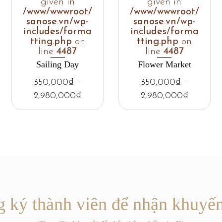
given in
given in
/www/wwwroot/
/www/wwwroot/
sanose.vn/wp-
sanose.vn/wp-
includes/forma
includes/forma
tting.php
on
tting.php
on
line
4487
line
4487
Sailing Day
Flower Market
350,000
₫
–
350,000
₫
–
2,980,000
₫
2,980,000
₫
 ký thành viên để nhận khuyế