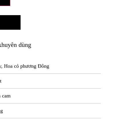
khuyên dùng
ây, Hoa cỏ phương Đông
t
a cam
ng