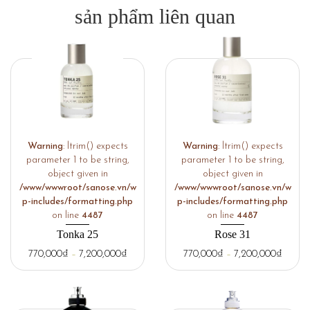
sản phẩm liên quan
Warning
: ltrim() expects
Warning
: ltrim() expects
parameter 1 to be string,
parameter 1 to be string,
object given in
object given in
/www/wwwroot/sanose.vn/w
/www/wwwroot/sanose.vn/w
p-includes/formatting.php
p-includes/formatting.php
on line
4487
on line
4487
Tonka 25
Rose 31
770,000
₫
–
7,200,000
₫
770,000
₫
–
7,200,000
₫