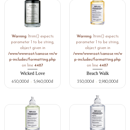
Warning
: ltrim() expects
Warning
: ltrim() expects
parameter 1 to be string,
parameter 1 to be string,
object given in
object given in
/www/wwwroot/sanose.vn/w
/www/wwwroot/sanose.vn/w
p-includes/formatting.php
p-includes/formatting.php
on line
4487
on line
4487
Wicked Love
Beach Walk
650,000
₫
–
5,960,000
₫
350,000
₫
–
2,980,000
₫