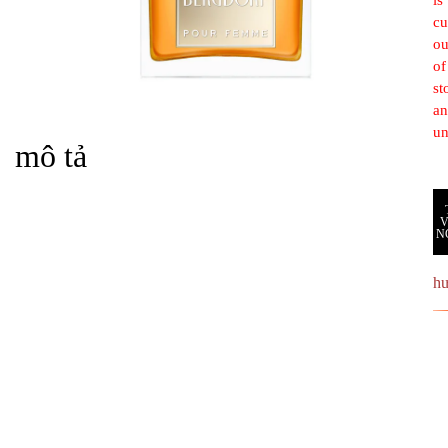
is
cu
ou
of
st
a
un
mô tả
N
h