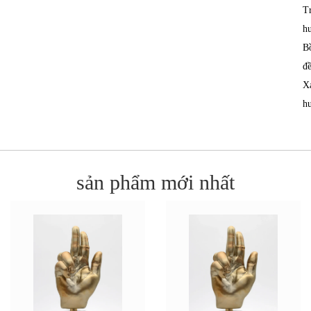
T
h
B
đề
X
h
sản phẩm mới nhất