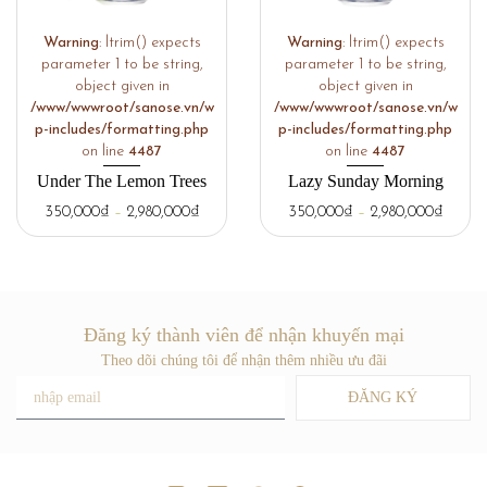
Warning
: ltrim() expects
Warning
: ltrim() expects
parameter 1 to be string,
parameter 1 to be string,
object given in
object given in
/www/wwwroot/sanose.vn/w
/www/wwwroot/sanose.vn/w
p-includes/formatting.php
p-includes/formatting.php
on line
4487
on line
4487
Under The Lemon Trees
Lazy Sunday Morning
350,000
₫
–
2,980,000
₫
350,000
₫
–
2,980,000
₫
Đăng ký thành viên để nhận khuyến mại
Theo dõi chúng tôi để nhận thêm nhiều ưu đãi
ĐĂNG KÝ