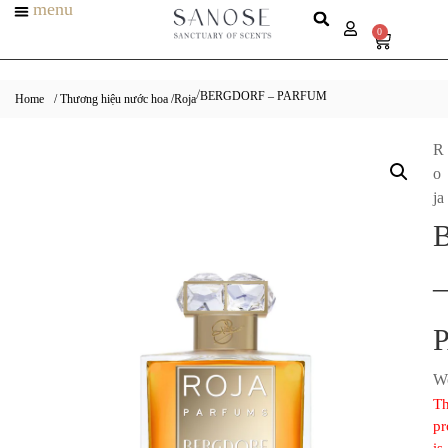
menu
0
BERGDORF – PARFUM
/
Home
/ Thương hiệu nước hoa /
Roja
R
o
ja
–
W
Th
pr