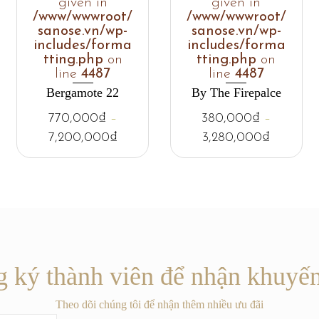
given in
given in
/www/wwwroot/
/www/wwwroot/
sanose.vn/wp-
sanose.vn/wp-
includes/forma
includes/forma
tting.php
on
tting.php
on
line
4487
line
4487
Bergamote 22
By The Firepalce
770,000
₫
–
380,000
₫
–
7,200,000
₫
3,280,000
₫
 ký thành viên để nhận khuyế
Theo dõi chúng tôi để nhận thêm nhiều ưu đãi