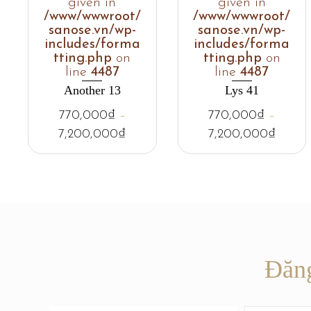
given in
given in
/www/wwwroot/
/www/wwwroot/
sanose.vn/wp-
sanose.vn/wp-
includes/forma
includes/forma
tting.php
on
tting.php
on
line
4487
line
4487
Another 13
Lys 41
770,000
₫
–
770,000
₫
–
7,200,000
₫
7,200,000
₫
Đăng