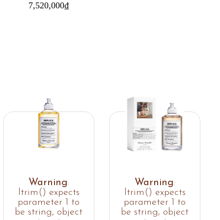
7,520,000
₫
Warning
:
Warning
:
ltrim() expects
ltrim() expects
parameter 1 to
parameter 1 to
be string, object
be string, object