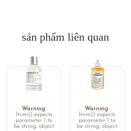
sản phẩm liên quan
Warning
:
Warning
:
ltrim() expects
ltrim() expects
parameter 1 to
parameter 1 to
be string, object
be string, object