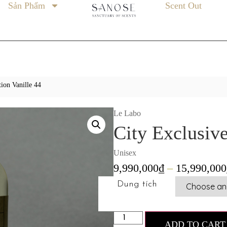
Sản Phẩm
Scent Out
tion Vanille 44
Le Labo
City Exclusive
Unisex
9,990,000
₫
–
15,990,000
Dung tích
ADD TO CART