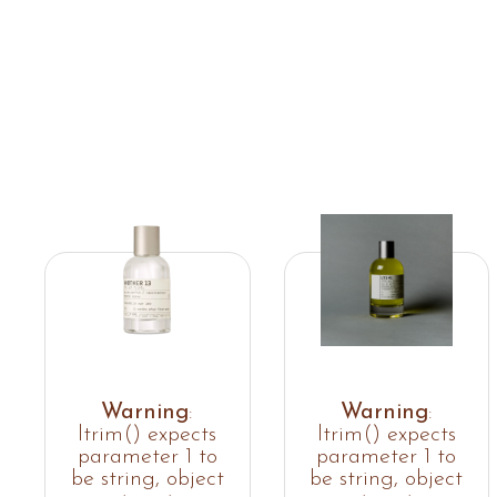
Warning
:
Warning
:
ltrim() expects
ltrim() expects
parameter 1 to
parameter 1 to
be string, object
be string, object