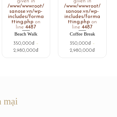
given in
given in
/www/wwwroot/
/www/wwwroot/
sanose.vn/wp-
sanose.vn/wp-
includes/forma
includes/forma
tting.php
on
tting.php
on
line
4487
line
4487
Beach Walk
Coffee Break
350,000
₫
–
350,000
₫
–
2,980,000
₫
2,980,000
₫
n mại