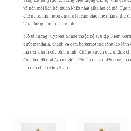
vàng toả sáng rực rỡ. Mang biểu tượng cho sự vĩnh cửu c
vẽ nên mối liên kết thuần khiết nhất giữa hai cá thể. Tựa
che nắng, mùi hương mang lại cảm giác nhẹ nhàng, thư thá
bày những tâm tư của mình.
Mô tả hương
: Cypress Shade thuộc bộ sưu tập Klem Ga
quýt mandarin, chanh và cam bergamot rực sáng lấp lánh 
mà trong lành của bình minh. Chúng xuyên qua những chi
đưa theo điệu nhảy của gió. Trên làn da, sự biến chuyển
tạo nên chiều sâu vô tận.