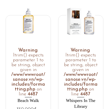
Warning
:
Warning
:
ltrim() expects
ltrim() expects
parameter 1 to
parameter 1 to
be string, object
be string, object
given in
given in
/www/wwwroot/
/www/wwwroot/
sanose.vn/wp-
sanose.vn/wp-
includes/forma
includes/forma
tting.php
on
tting.php
on
line
4487
line
4487
Beach Walk
Whispers In The
Library