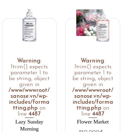
Warning
:
Warning
:
ltrim() expects
ltrim() expects
parameter 1 to
parameter 1 to
be string, object
be string, object
given in
given in
/www/wwwroot/
/www/wwwroot/
sanose.vn/wp-
sanose.vn/wp-
includes/forma
includes/forma
tting.php
on
tting.php
on
line
4487
line
4487
Lazy Sunday
Flower Market
Morning