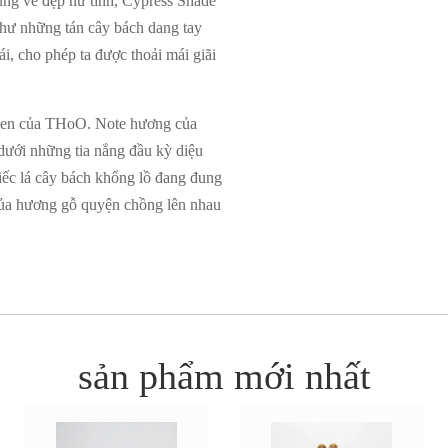
ùng vẻ đẹp nữ tính, Cypress Shade
 như những tán cây bách dang tay
i, cho phép ta được thoải mái giãi
rden của THoO. Note hương của
dưới những tia nắng đầu kỳ diệu
ếc lá cây bách khổng lồ đang đung
 của hương gỗ quyện chồng lên nhau
sản phẩm mới nhất