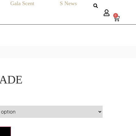
Gala Scent
S News
0
HADE