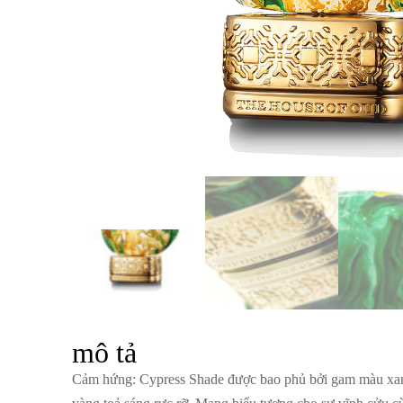
mô tả
Cảm hứng
: Cypress Shade được bao phủ bởi gam màu xan