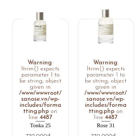
Warning
:
Warning
:
ltrim() expects
ltrim() expects
parameter 1 to
parameter 1 to
be string, object
be string, object
given in
given in
/www/wwwroot/
/www/wwwroot/
sanose.vn/wp-
sanose.vn/wp-
includes/forma
includes/forma
tting.php
on
tting.php
on
line
4487
line
4487
Tonka 25
Rose 31