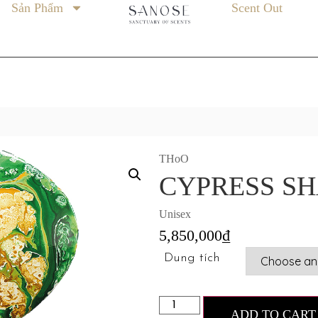
Sản Phẩm
Scent Out
THoO
CYPRESS S
Unisex
5,850,000
₫
Dung tích
ADD TO CART