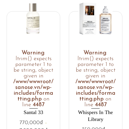
Warning
:
Warning
:
ltrim() expects
ltrim() expects
parameter 1 to
parameter 1 to
be string, object
be string, object
given in
given in
/www/wwwroot/
/www/wwwroot/
sanose.vn/wp-
sanose.vn/wp-
includes/forma
includes/forma
tting.php
on
tting.php
on
line
4487
line
4487
Santal 33
Whispers In The
Library
770,000
₫
–