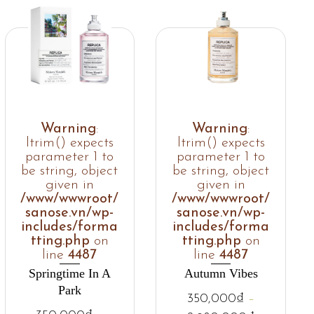
Warning
:
Warning
:
ltrim() expects
ltrim() expects
parameter 1 to
parameter 1 to
be string, object
be string, object
given in
given in
/www/wwwroot/
/www/wwwroot/
sanose.vn/wp-
sanose.vn/wp-
includes/forma
includes/forma
tting.php
on
tting.php
on
line
4487
line
4487
Springtime In A
Autumn Vibes
Park
350,000
₫
–