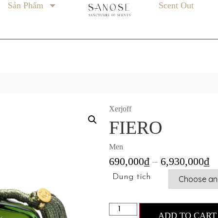
Sản Phẩm
Scent Out
Xerjoff
FIERO
Men
690,000
₫
–
6,930,000
₫
Dung tích
ADD TO CART