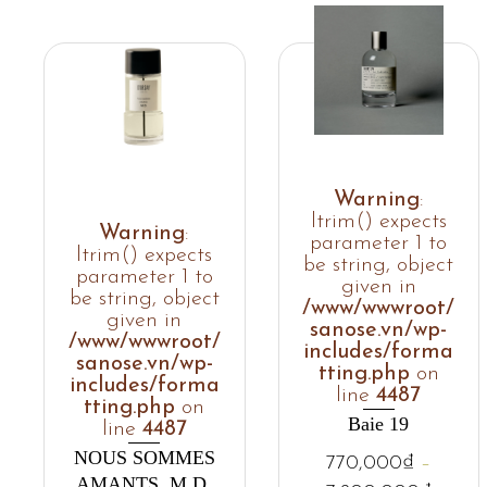
Warning
:
ltrim() expects
Warning
:
parameter 1 to
ltrim() expects
be string, object
parameter 1 to
given in
be string, object
/www/wwwroot/
given in
sanose.vn/wp-
/www/wwwroot/
includes/forma
sanose.vn/wp-
tting.php
on
includes/forma
line
4487
tting.php
on
Baie 19
line
4487
NOUS SOMMES
770,000
₫
–
AMANTS. M.D.