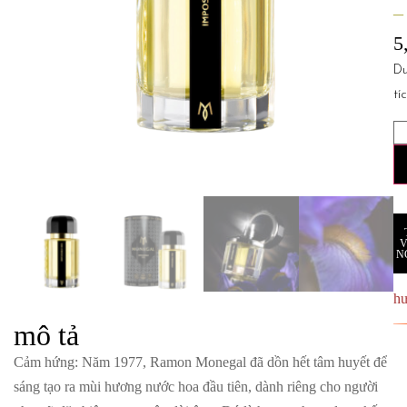
–
5
D
tí
N
h
mô tả
Cảm hứng
: Năm 1977, Ramon Monegal đã dồn hết tâm huyết để
sáng tạo ra mùi hương nước hoa đầu tiên, dành riêng cho người