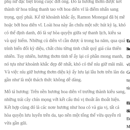
phụ nữ đặc biệt trong cuộc đời ông. Đó là hương thơm được kết
thành từ hoa trắng thanh tao với hoa diên vĩ là điểm nhấn sang
trọng, quý phái. Kể từ khoảnh khắc ấy, Ramon Monegal đã bị mê
hoặc bởi hoa diên vĩ. Loài hoa này ẩn chứa một sức hút kỳ lạ, khó
có thể định danh, đó là sự hòa quyện giữa sự thanh lịch, kiêu sa
và quý hiếm. Những củ diên vĩ cần được ủ trong ba năm, qua quá
T
C
trình biến đổi kỳ diệu, chắt chiu từng tinh chất quý giá của thiên
h
B
nhiên. Tuy nhiên, hương thơm tinh tế ấy lại có phần mong manh,
D
nó tựa như khoảnh khắc đẹp đẽ nhất, khó có thể níu giữ mãi mãi.
vĩ
Và việc níu giữ hương thơm diệu kỳ ấy lưu lại lâu hơn trên làn da
G
gần như là một thách thức không dễ dàng.
tu
t
Mô tả hương
: Trên nền hương hoa diên vĩ trưởng thành kiêu sang,
những trái cây chín mọng với kết cấu thú vị thoắt ẩn thoắt hiện.
H
C
Kết hợp cùng đó là các note hương như hoa cỏ và gia vị, tất cả
đ
b
hòa quyện lưu luyến trên da, tạo nên một tổng thể vừa quyến rũ
Đ
vừa gần gũi.
M