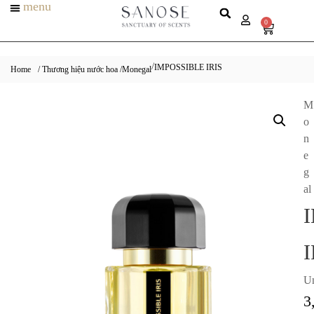
menu
0
IMPOSSIBLE IRIS
/
Home
/ Thương hiệu nước hoa /
Monegal
M
o
n
e
g
al
I
Un
3