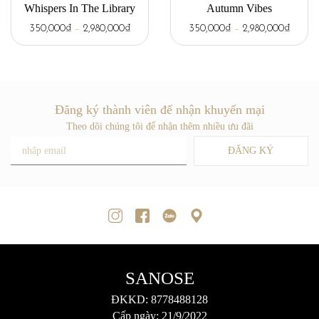
Whispers In The Library
Autumn Vibes
350,000
₫
–
2,980,000
₫
350,000
₫
–
2,980,000
₫
Đăng ký thành viên để nhận khuyến mại
Theo dõi chúng tôi để nhận thêm nhiều ưu đãi
ĐĂNG KÝ
SANOSE
ĐKKD: 8778488128
Cấp ngày: 21/9/2022