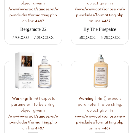
object given in
object given in
/www/wwwroot/sanose.vn/w
/www/wwwroot/sanose.vn/w
p-includes/formatting.php
p-includes/formatting.php
on line
4487
on line
4487
Bergamote 22
By The Firepalce
770,000
₫
–
7,200,000
₫
380,000
₫
–
3,280,000
₫
Warning
: ltrim() expects
Warning
: ltrim() expects
parameter 1 to be string,
parameter 1 to be string,
object given in
object given in
/www/wwwroot/sanose.vn/w
/www/wwwroot/sanose.vn/w
p-includes/formatting.php
p-includes/formatting.php
on line
4487
on line
4487