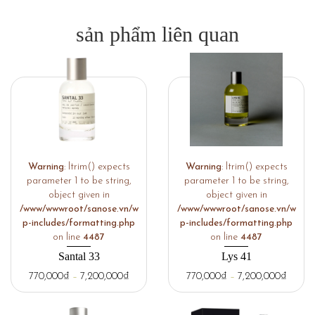
sản phẩm liên quan
Warning
: ltrim() expects
Warning
: ltrim() expects
parameter 1 to be string,
parameter 1 to be string,
object given in
object given in
/www/wwwroot/sanose.vn/w
/www/wwwroot/sanose.vn/w
p-includes/formatting.php
p-includes/formatting.php
on line
4487
on line
4487
Santal 33
Lys 41
770,000
₫
–
7,200,000
₫
770,000
₫
–
7,200,000
₫