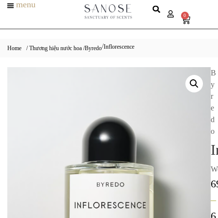
menu
0
Inflorescence
/
Home
/ Thương hiệu nước hoa /
Byredo
B
y
r
e
d
o
I
W
6
–
6