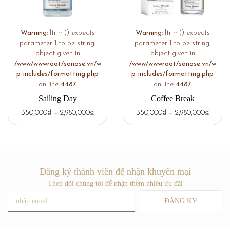
Warning
: ltrim() expects
Warning
: ltrim() expects
parameter 1 to be string,
parameter 1 to be string,
object given in
object given in
/www/wwwroot/sanose.vn/w
/www/wwwroot/sanose.vn/w
p-includes/formatting.php
p-includes/formatting.php
on line
4487
on line
4487
Sailing Day
Coffee Break
350,000
₫
–
2,980,000
₫
350,000
₫
–
2,980,000
₫
Đăng ký thành viên để nhận khuyến mại
Theo dõi chúng tôi để nhận thêm nhiều ưu đãi
ĐĂNG KÝ