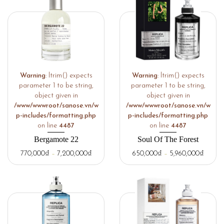
Warning
: ltrim() expects
Warning
: ltrim() expects
parameter 1 to be string,
parameter 1 to be string,
object given in
object given in
/www/wwwroot/sanose.vn/w
/www/wwwroot/sanose.vn/w
p-includes/formatting.php
p-includes/formatting.php
on line
4487
on line
4487
Bergamote 22
Soul Of The Forest
770,000
₫
–
7,200,000
₫
650,000
₫
–
5,960,000
₫