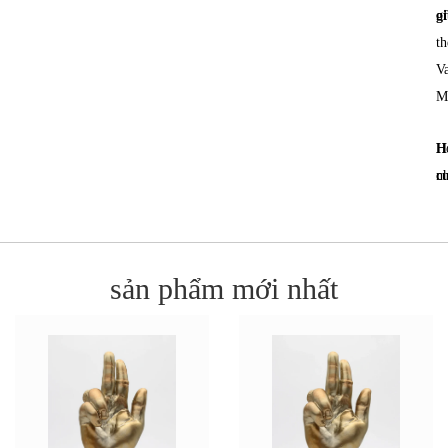
g
of
th
Va
M
H
H
c
nh
sản phẩm mới nhất