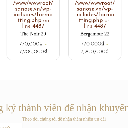
/www/wwwroot/
/www/wwwroot/
sanose.vn/wp-
sanose.vn/wp-
includes/forma
includes/forma
tting.php
on
tting.php
on
line
4487
line
4487
The Noir 29
Bergamote 22
770,000
₫
–
770,000
₫
–
7,200,000
₫
7,200,000
₫
 ký thành viên để nhận khuyế
Theo dõi chúng tôi để nhận thêm nhiều ưu đãi