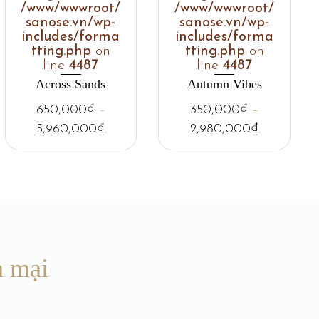
/www/wwwroot/
/www/wwwroot/
sanose.vn/wp-
sanose.vn/wp-
includes/forma
includes/forma
tting.php
on
tting.php
on
line
4487
line
4487
Across Sands
Autumn Vibes
650,000
₫
–
350,000
₫
–
5,960,000
₫
2,980,000
₫
n mại