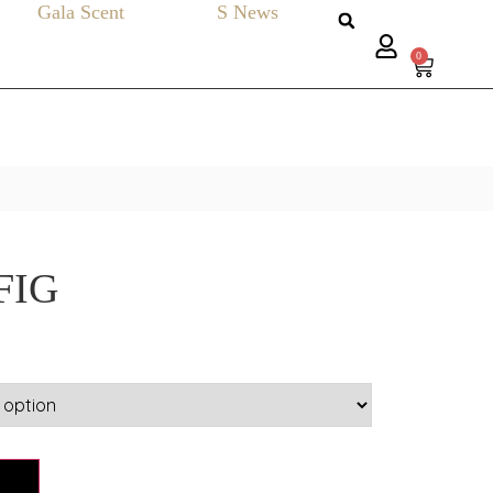
Gala Scent
S News
0
FIG