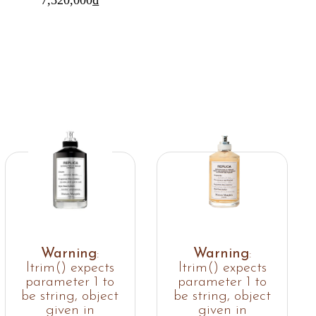
Warning
:
Warning
:
ltrim() expects
ltrim() expects
parameter 1 to
parameter 1 to
be string, object
be string, object
given in
given in