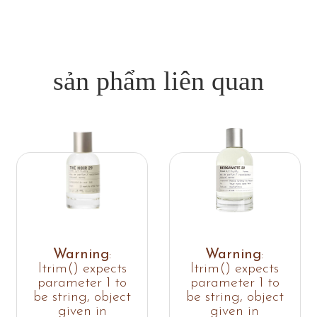
sản phẩm liên quan
Warning
:
Warning
:
ltrim() expects
ltrim() expects
parameter 1 to
parameter 1 to
be string, object
be string, object
given in
given in