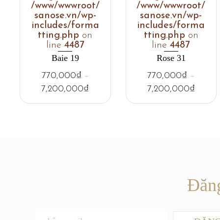
/www/wwwroot/
/www/wwwroot/
sanose.vn/wp-
sanose.vn/wp-
includes/forma
includes/forma
tting.php
on
tting.php
on
line
4487
line
4487
Baie 19
Rose 31
770,000
₫
–
770,000
₫
–
7,200,000
₫
7,200,000
₫
Đăng