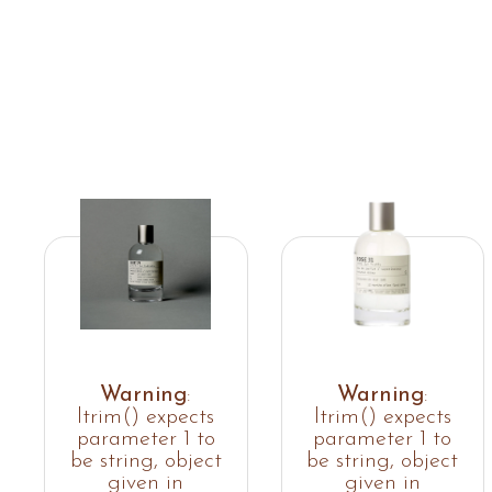
Warning
:
Warning
:
ltrim() expects
ltrim() expects
parameter 1 to
parameter 1 to
be string, object
be string, object
given in
given in