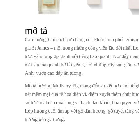
mô tả
Cảm hứng
: Chỉ cách cửa hàng của Floris trên phố Jermy
gia St James – một trong những công viên lâu đời nhất Lo
tươi và những địa danh nổi tiếng bao quanh. Nơi đây ma
mát lan tỏa quanh bờ hồ yên ả, nơi những cây sung lớn với
Anh, vươn cao đầy ấn tượng.
Mô tả hương
: Mulberry Fig mang đến sự kết hợp tinh tế 
nét mềm mại của rễ hoa diên vĩ, điểm xuyết thêm chút hươ
sự tươi mát của quả sung và bạch đậu khấu, hòa quyện vớ
Lớp hương cuối ấm áp với gỗ đàn hương, gỗ tuyết tùng và
hương gỗ đặc trưng.