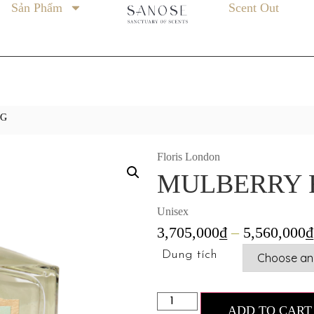
Sản Phẩm
Scent Out
IG
Floris London
MULBERRY 
Unisex
3,705,000
₫
–
5,560,000
₫
Dung tích
ADD TO CART