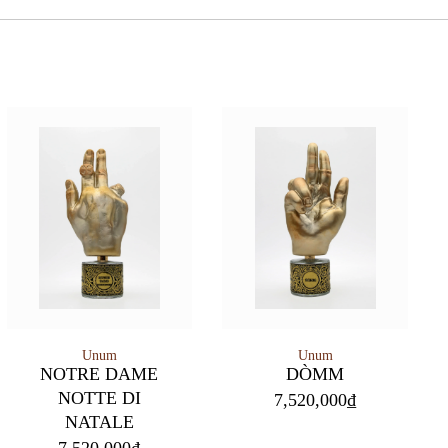
Unum
Unum
NOTRE DAME
DÒMM
NOTTE DI
7,520,000
₫
NATALE
7,520,000
₫