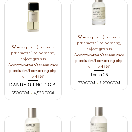
Warning
: ltrim() expects
parameter 1 to be string,
Warning
: ltrim() expects
object given in
parameter 1 to be string,
/www/wwwroot/sanose.vn/w
object given in
p-includes/formatting.php
/www/wwwroot/sanose.vn/w
on line
4487
p-includes/formatting.php
Tonka 25
on line
4487
770,000
₫
–
7,200,000
₫
DANDY OR NOT. G.A.
550,000
₫
–
4,530,000
₫