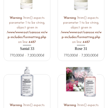
Warning
: ltrim() expects
Warning
: ltrim() expects
parameter 1 to be string,
parameter 1 to be string,
object given in
object given in
/www/wwwroot/sanose.vn/w
/www/wwwroot/sanose.vn/w
p-includes/formatting.php
p-includes/formatting.php
on line
4487
on line
4487
Santal 33
Rose 31
770,000
₫
–
7,200,000
₫
770,000
₫
–
7,200,000
₫
Warning
: ltrim() expects
Warning
: ltrim() expects