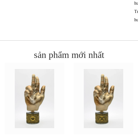
h
T
h
sản phẩm mới nhất