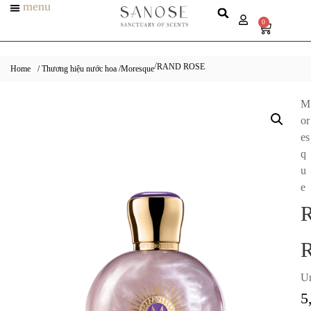
menu
0
RAND ROSE
/
Home
/ Thương hiệu nước hoa /
Moresque
M
or
es
q
u
e
Un
5