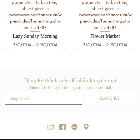
parameter 1 to be string,
parameter 1 to be string,
object given in
object given in
/www/wwwroot/sanose.vn/w
/www/wwwroot/sanose.vn/w
p-includes/formatting.php
p-includes/formatting.php
on line
4487
on line
4487
Lazy Sunday Morning
Flower Market
350,000
₫
–
2,980,000
₫
350,000
₫
–
2,980,000
₫
Đăng ký thành viên để nhận khuyến mại
Theo dõi chúng tôi để nhận thêm nhiều ưu đãi
ĐĂNG KÝ