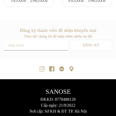
350,000
₫
–
2,980,000
₫
650,000
₫
–
5,960,000
₫
Đăng ký thành viên để nhận khuyến mại
Theo dõi chúng tôi để nhận thêm nhiều ưu đãi
ĐĂNG KÝ
SANOSE
ĐKKD: 8778488128
Cấp ngày: 21/9/2022
Nơi cấp: Sở KH & ĐT TP. Hà Nội