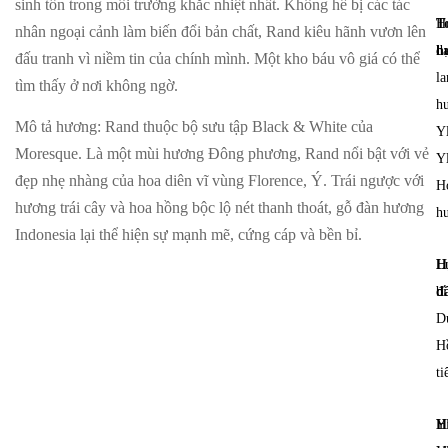
sinh tồn trong môi trường khắc nhiệt nhất. Không hề bị các tác
T
H
nhân ngoại cảnh làm biến đổi bản chất, Rand kiêu hãnh vươn lên
h
d
đấu tranh vì niềm tin của chính mình. Một kho báu vô giá có thể
la
tìm thấy ở nơi không ngờ.
h
Mô tả hương
: Rand thuộc bộ sưu tập Black & White của
Y
Moresque. Là một mùi hương Đông phương, Rand nổi bật với vẻ
Y
đẹp nhẹ nhàng của hoa diên vĩ vùng Florence, Ý. Trái ngược với
H
hương trái cây và hoa hồng bộc lộ nét thanh thoát, gỗ đàn hương
h
Indonesia lại thể hiện sự mạnh mẽ, cứng cáp và bền bỉ.
H
L
đ
bì
D
H
ti
H
Y