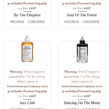
p-includes/formatting.php
p-includes/formatting.php
on line
4487
on line
4487
By The Firepalce
Soul Of The Forest
380,000
₫
–
3,280,000
₫
650,000
₫
–
5,960,000
₫
Warning
: ltrim() expects
Warning
: ltrim() expects
parameter 1 to be string,
parameter 1 to be string,
object given in
object given in
/www/wwwroot/sanose.vn/w
/www/wwwroot/sanose.vn/w
p-includes/formatting.php
p-includes/formatting.php
on line
4487
on line
4487
Jazz Club
Dancing On The Moon