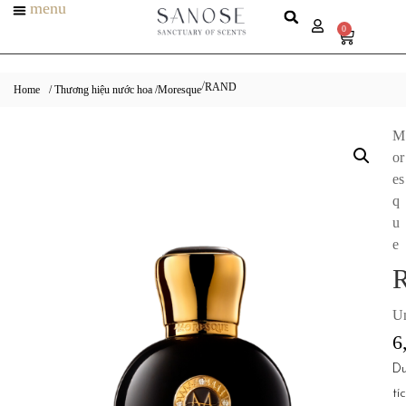
menu
0
RAND
/
Home
/ Thương hiệu nước hoa /
Moresque
M
or
es
q
u
e
Un
6
D
tí