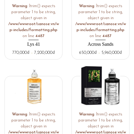
Warning
: ltrim() expects
Warning
: ltrim() expects
parameter 1 to be string,
parameter 1 to be string,
object given in
object given in
/www/wwwroot/sanose.vn/w
/www/wwwroot/sanose.vn/w
p-includes/formatting.php
p-includes/formatting.php
on line
4487
on line
4487
Lys 41
Across Sands
770,000
₫
–
7,200,000
₫
650,000
₫
–
5,960,000
₫
Warning
: ltrim() expects
Warning
: ltrim() expects
parameter 1 to be string,
parameter 1 to be string,
object given in
object given in
/www/wwwroot/sanose.vn/w
/www/wwwroot/sanose.vn/w