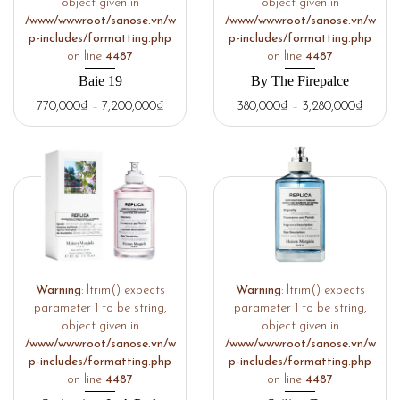
object given in
object given in
/www/wwwroot/sanose.vn/w
/www/wwwroot/sanose.vn/w
p-includes/formatting.php
p-includes/formatting.php
on line
4487
on line
4487
Baie 19
By The Firepalce
770,000
₫
–
7,200,000
₫
380,000
₫
–
3,280,000
₫
Warning
: ltrim() expects
Warning
: ltrim() expects
parameter 1 to be string,
parameter 1 to be string,
object given in
object given in
/www/wwwroot/sanose.vn/w
/www/wwwroot/sanose.vn/w
p-includes/formatting.php
p-includes/formatting.php
on line
4487
on line
4487