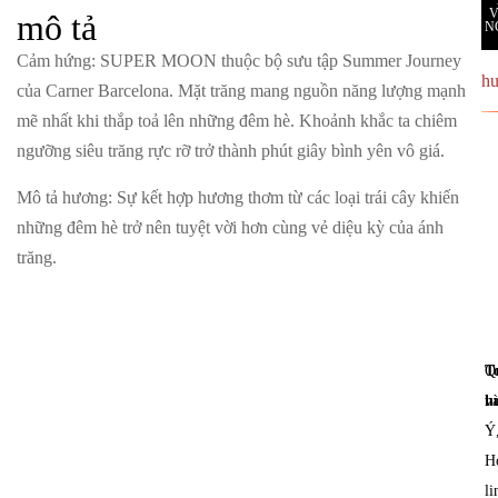
mô tả
N
Cảm hứng
: SUPER MOON thuộc bộ sưu tập Summer Journey
h
của Carner Barcelona. Mặt trăng mang nguồn năng lượng mạnh
mẽ nhất khi thắp toả lên những đêm hè. Khoảnh khắc ta chiêm
ngưỡng siêu trăng rực rỡ trở thành phút giây bình yên vô giá.
Mô tả hương
: Sự kết hợp hương thơm từ các loại trái cây khiến
những đêm hè trở nên tuyệt vời hơn cùng vẻ diệu kỳ của ánh
trăng.
T
Q
h
v
Ý
H
li