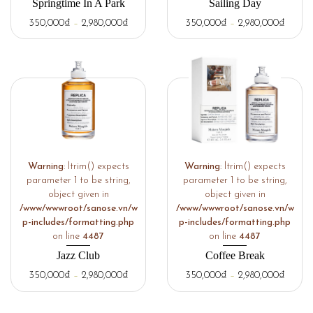
Springtime In A Park
Sailing Day
350,000
₫
–
2,980,000
₫
350,000
₫
–
2,980,000
₫
Warning
: ltrim() expects
Warning
: ltrim() expects
parameter 1 to be string,
parameter 1 to be string,
object given in
object given in
/www/wwwroot/sanose.vn/w
/www/wwwroot/sanose.vn/w
p-includes/formatting.php
p-includes/formatting.php
on line
4487
on line
4487
Jazz Club
Coffee Break
350,000
₫
–
2,980,000
₫
350,000
₫
–
2,980,000
₫