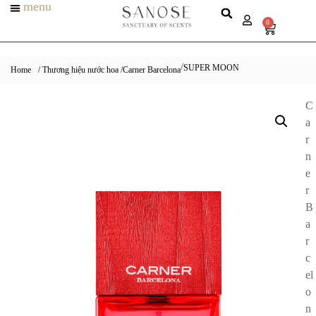
menu
0
SUPER MOON
/
Home
/ Thương hiệu nước hoa /
Carner Barcelona
C
a
r
n
e
r
B
a
r
c
el
o
n