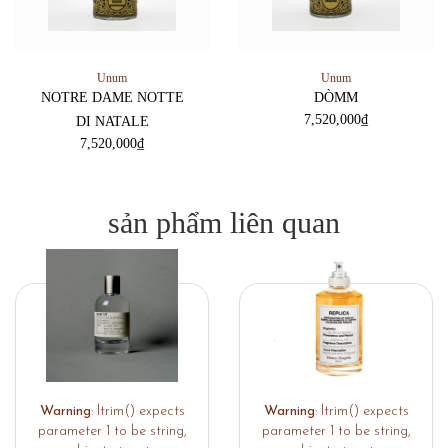
Unum
Unum
NOTRE DAME NOTTE
DÒMM
7,520,000
₫
DI NATALE
7,520,000
₫
sản phẩm liên quan
Warning
: ltrim() expects
Warning
: ltrim() expects
parameter 1 to be string,
parameter 1 to be string,