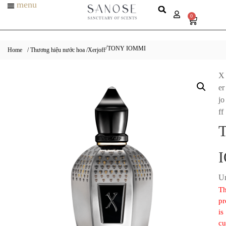
menu
0
TONY IOMMI
/
Home
/ Thương hiệu nước hoa /
Xerjoff
X
er
jo
ff
Un
Th
pr
is
cu