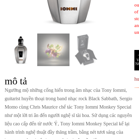
ou
of
st
a
un
N
mô tả
h
Ngưỡng mộ những cống hiến trong âm nhạc của Tony Iommi,
guitarist huyền thoại trong band nhạc rock Black Sabbath, Sergio
Momo cùng Chris Maurice chế tác Tony Iommi Monkey Special
như một lời tri ân đến người nghệ sĩ tài hoa. Sử dụng các nguyên
liệu cao cấp đến từ nước Ý, Tony Iommi Monkey Special kể lại
hành trình nghệ thuật đầy thăng trầm, bằng nét tươi sáng của