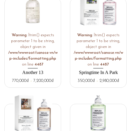
Warning
: ltrim() expects
Warning
: ltrim() expects
parameter 1 to be string,
parameter 1 to be string,
object given in
object given in
/www/wwwroot/sanose.vn/w
/www/wwwroot/sanose.vn/w
p-includes/formatting.php
p-includes/formatting.php
on line
4487
on line
4487
Another 13
Springtime In A Park
770,000
₫
–
7,200,000
₫
350,000
₫
–
2,980,000
₫