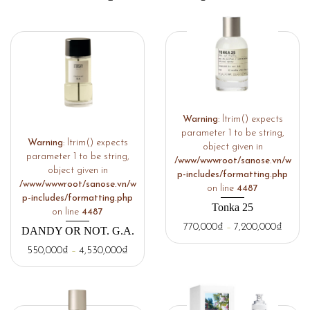
Warning
: ltrim() expects
parameter 1 to be string,
Warning
: ltrim() expects
object given in
parameter 1 to be string,
/www/wwwroot/sanose.vn/w
object given in
p-includes/formatting.php
/www/wwwroot/sanose.vn/w
on line
4487
p-includes/formatting.php
Tonka 25
on line
4487
770,000
₫
–
7,200,000
₫
DANDY OR NOT. G.A.
550,000
₫
–
4,530,000
₫