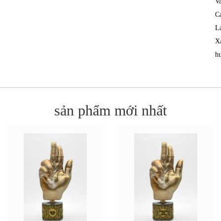
Va
C
L
X
h
sản phẩm mới nhất