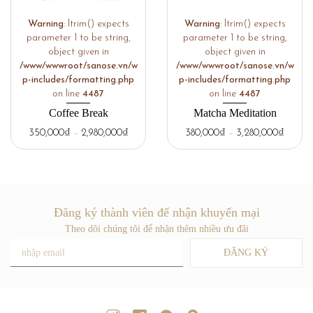
Warning
: ltrim() expects
Warning
: ltrim() expects
parameter 1 to be string,
parameter 1 to be string,
object given in
object given in
/www/wwwroot/sanose.vn/w
/www/wwwroot/sanose.vn/w
p-includes/formatting.php
p-includes/formatting.php
on line
4487
on line
4487
Coffee Break
Matcha Meditation
350,000
₫
–
2,980,000
₫
380,000
₫
–
3,280,000
₫
Đăng ký thành viên để nhận khuyến mại
Theo dõi chúng tôi để nhận thêm nhiều ưu đãi
ĐĂNG KÝ