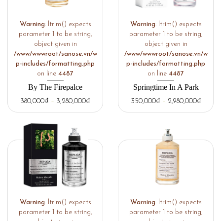
Warning
: ltrim() expects
Warning
: ltrim() expects
parameter 1 to be string,
parameter 1 to be string,
object given in
object given in
/www/wwwroot/sanose.vn/w
/www/wwwroot/sanose.vn/w
p-includes/formatting.php
p-includes/formatting.php
on line
4487
on line
4487
By The Firepalce
Springtime In A Park
380,000
₫
–
3,280,000
₫
350,000
₫
–
2,980,000
₫
Warning
: ltrim() expects
Warning
: ltrim() expects
parameter 1 to be string,
parameter 1 to be string,