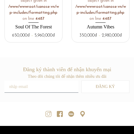
object given in
object given in
/www/wwwroot/sanose.vn/w
/www/wwwroot/sanose.vn/w
p-includes/formatting.php
p-includes/formatting.php
on line
4487
on line
4487
Soul Of The Forest
Autumn Vibes
650,000
₫
–
5,960,000
₫
350,000
₫
–
2,980,000
₫
Đăng ký thành viên để nhận khuyến mại
Theo dõi chúng tôi để nhận thêm nhiều ưu đãi
ĐĂNG KÝ