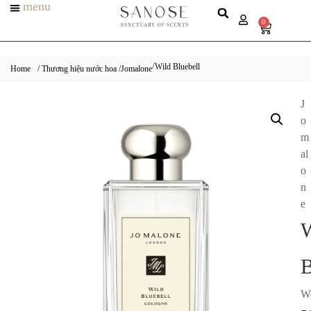
menu
0
Wild Bluebell
/
Home
/ Thương hiệu nước hoa /
Jomalone
J
o
m
al
o
n
e
W
B
W