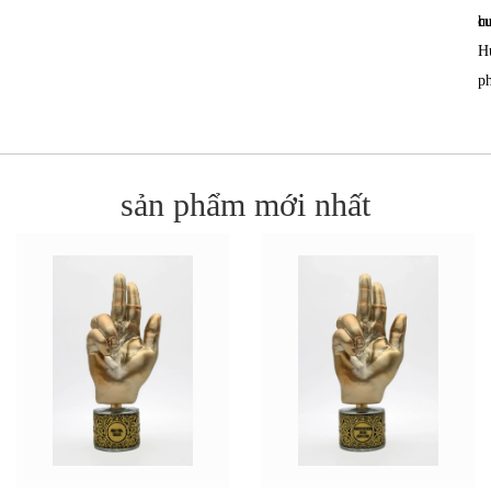
c
h
H
p
sản phẩm mới nhất