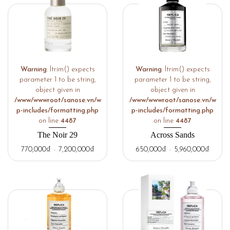
Warning
: ltrim() expects
Warning
: ltrim() expects
parameter 1 to be string,
parameter 1 to be string,
object given in
object given in
/www/wwwroot/sanose.vn/w
/www/wwwroot/sanose.vn/w
p-includes/formatting.php
p-includes/formatting.php
on line
4487
on line
4487
The Noir 29
Across Sands
770,000
₫
–
7,200,000
₫
650,000
₫
–
5,960,000
₫