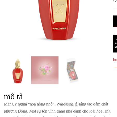
tí
N
h
mô tả
Mang ý nghĩa “hoa hồng nhỏ”, Wardasina là sáng tạo đậm chất
phương Đông. Một sự tôn vinh trang nhã dành cho loài hoa lãng