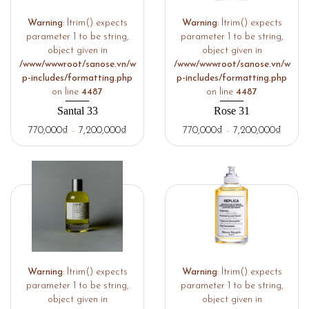
Warning
: ltrim() expects
Warning
: ltrim() expects
parameter 1 to be string,
parameter 1 to be string,
object given in
object given in
/www/wwwroot/sanose.vn/w
/www/wwwroot/sanose.vn/w
p-includes/formatting.php
p-includes/formatting.php
on line
4487
on line
4487
Santal 33
Rose 31
770,000
₫
–
7,200,000
₫
770,000
₫
–
7,200,000
₫
Warning
: ltrim() expects
Warning
: ltrim() expects
parameter 1 to be string,
parameter 1 to be string,
object given in
object given in