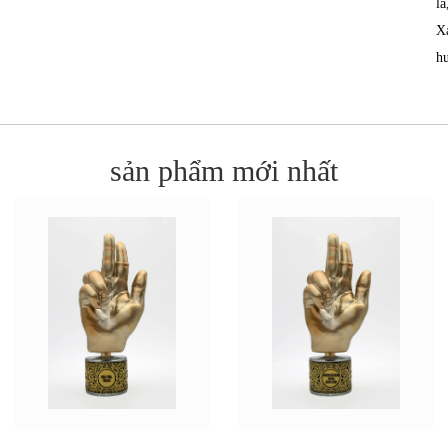
lá
X
h
sản phẩm mới nhất