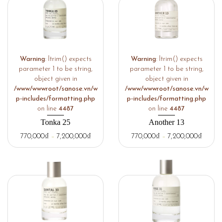
Warning
: ltrim() expects
Warning
: ltrim() expects
parameter 1 to be string,
parameter 1 to be string,
object given in
object given in
/www/wwwroot/sanose.vn/w
/www/wwwroot/sanose.vn/w
p-includes/formatting.php
p-includes/formatting.php
on line
4487
on line
4487
Tonka 25
Another 13
770,000
₫
–
7,200,000
₫
770,000
₫
–
7,200,000
₫