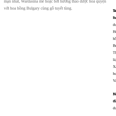
mạn nhất, Wardasina mê hoặc bởi hương thảo dược hoà quyện
với hoa hồng Bulgary cùng gỗ tuyết tùng.
T
N
h
th
d
H
h
Bu
T
lá
X
h
V
H
N
đ
th
d