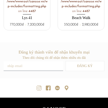
/www/wwwroot/sanose.vn/w
/www/wwwroot/sanose.vn/w
p-includes/formatting.php
p-includes/formatting.php
on line
4487
on line
4487
Lys 41
Beach Walk
770,000
₫
–
7,200,000
₫
350,000
₫
–
2,980,000
₫
Đăng ký thành viên để nhận khuyến mại
Theo dõi chúng tôi để nhận thêm nhiều ưu đãi
ĐĂNG KÝ